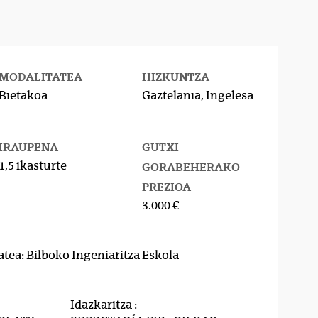
MODALITATEA
HIZKUNTZA
Bietakoa
Gaztelania, Ingelesa
IRAUPENA
GUTXI
1,5 ikasturte
GORABEHERAKO
PREZIOA
3.000 €
atea: Bilboko Ingeniaritza Eskola
Idazkaritza :