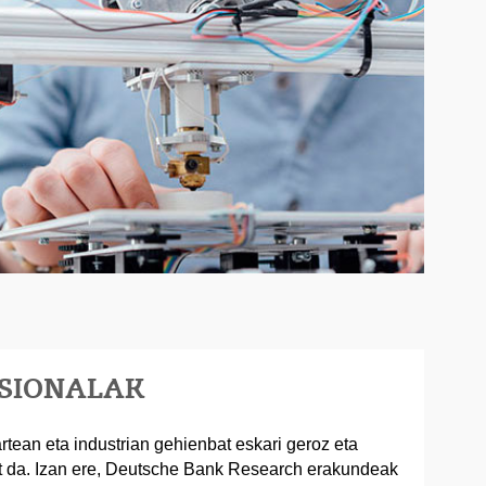
ESIONALAK
rtean eta industrian gehienbat eskari geroz eta
t da. Izan ere, Deutsche Bank Research erakundeak