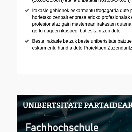
(16:00-21:00H) eta larunbatetan (09:00-14:00h)
Irakasle gehienek eskarmentu frogagarria dute 
horietako zenbait enpresa arloko profesionalak 
profesionalaz gain masterrean irakasten dutena
gertu dagoen ikuspegi bat eskaintzen dute.
Beste irakasle batzuk beste unibertsitate batzue
eskarmentu handia dute Proiektuen Zuzendarit
UNIBERTSITATE PARTAIDEA