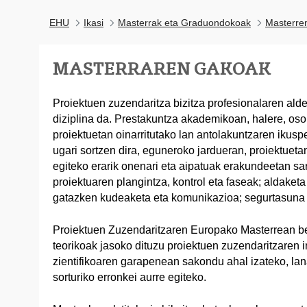
EHU
Ikasi
Masterrak eta Graduondokoak
Masterre
MASTERRAREN GAKOAK
Proiektuen zuzendaritza bizitza profesionalaren alde
diziplina da. Prestakuntza akademikoan, halere, oso
proiektuetan oinarritutako lan antolakuntzaren ikusp
ugari sortzen dira, eguneroko jardueran, proiektuetan
egiteko erarik onenari eta aipatuak erakundeetan sa
proiektuaren plangintza, kontrol eta faseak; aldaket
gatazken kudeaketa eta komunikazioa; segurtasuna 
Proiektuen Zuzendaritzaren Europako Masterrean b
teorikoak jasoko dituzu proiektuen zuzendaritzaren
zientifikoaren garapenean sakondu ahal izateko, la
sorturiko erronkei aurre egiteko.