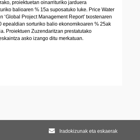
rako, proiektuetan oinarrituriko jarduera
riko balioaren % 15a suposatuko luke. Price Water
n ‘Global Project Management Report’ txostenaren
0 epealdian sorturiko balio ekonomikoaren % 25ak
ria. Proiektuen Zuzendaritzan prestatutako
 eskaintza asko izango ditu merkatuan.
Iradokizunak eta eskaerak