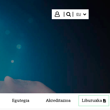
HIZKUNTZA HAUTA
Hasi saioa
EU
bilatu"
Egutegia
Akreditazioa
Liburuxka