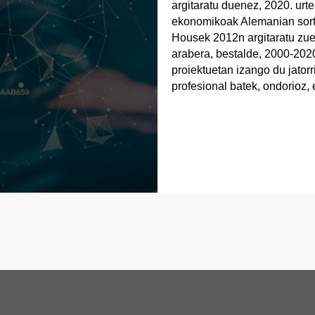
argitaratu duenez, 2020. urte
ekonomikoak Alemanian sortu
Housek 2012n argitaratu zue
arabera, bestalde, 2000-202
proiektuetan izango du jator
profesional batek, ondorioz,