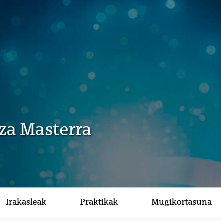
za Masterra
Irakasleak
Praktikak
Mugikortasuna