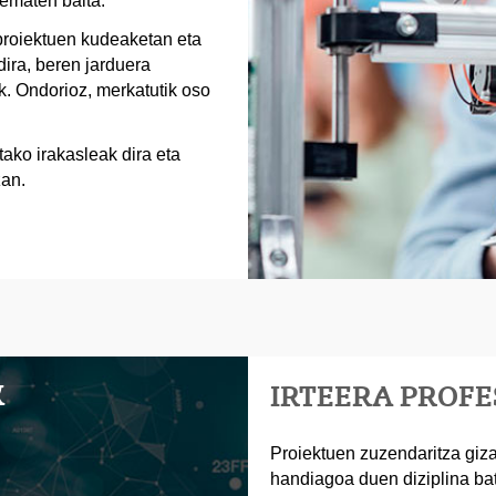
 ematen baita.
proiektuen kudeaketan eta
dira, beren jarduera
k. Ondorioz, merkatutik oso
tako irakasleak dira eta
zan.
K
IRTEERA PROF
Proiektuen zuzendaritza giza
handiagoa duen diziplina ba