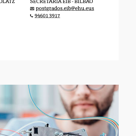
OLATZ
SECRETARÍA EIB - BILBAO
postgrados.eib@ehu.eus
94601 3917