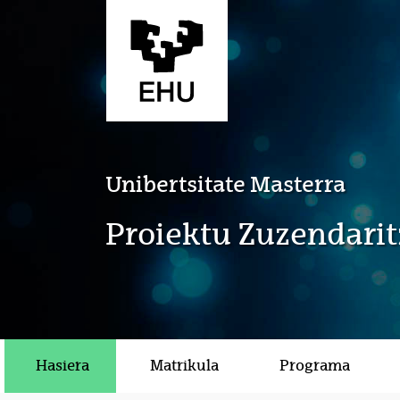
Eduki nagusira joan
Unibertsitate Masterra
Proiektu Zuzendarit
Hasiera
Matrikula
Programa