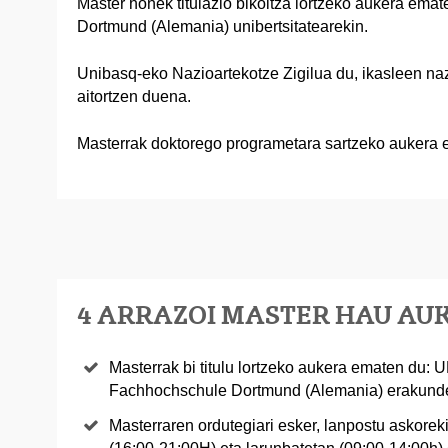
Master honek titulazio bikoitza lortzeko aukera em
Dortmund (Alemania) unibertsitatearekin.
Unibasq-eko Nazioartekotze Zigilua du, ikasleen naz
aitortzen duena.
Masterrak doktorego programetara sartzeko aukera 
4 ARRAZOI MASTER HAU AU
Masterrak bi titulu lortzeko aukera ematen du:
Fachhochschule Dortmund (Alemania) erakund
Masterraren ordutegiari esker, lanpostu askoreki