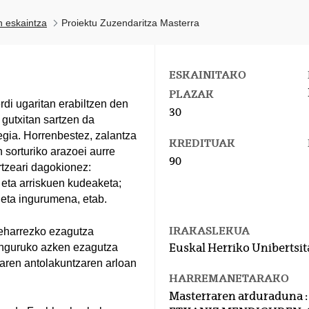
n eskaintza
Proiektu Zuzendaritza Masterra
ESKAINITAKO
PLAZAK
rdi ugaritan erabiltzen den
30
 gutxitan sartzen da
egia. Horrenbestez, zalantza
KREDITUAK
 sorturiko arazoei aurre
90
rtzeari dagokionez:
a eta arriskuen kudeaketa;
eta ingurumena, etab.
IRAKASLEKUA
eharrezko ezagutza
 inguruko azken ezagutza
Euskal Herriko Unibertsit
naren antolakuntzaren arloan
HARREMANETARAKO
Masterraren arduraduna :