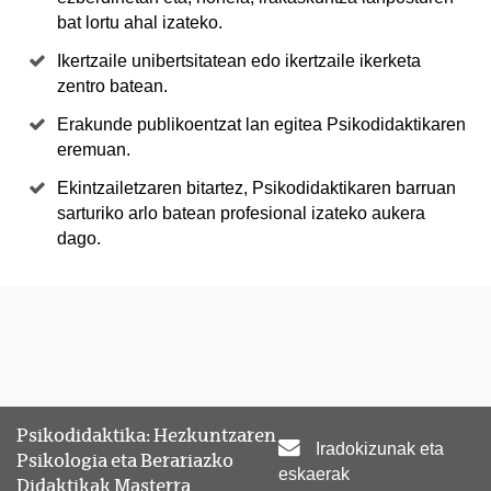
bat lortu ahal izateko.
Ikertzaile unibertsitatean edo ikertzaile ikerketa
zentro batean.
Erakunde publikoentzat lan egitea Psikodidaktikaren
eremuan.
Ekintzailetzaren bitartez, Psikodidaktikaren barruan
sarturiko arlo batean profesional izateko aukera
dago.
Psikodidaktika: Hezkuntzaren
Iradokizunak eta
Psikologia eta Berariazko
eskaerak
Didaktikak Masterra