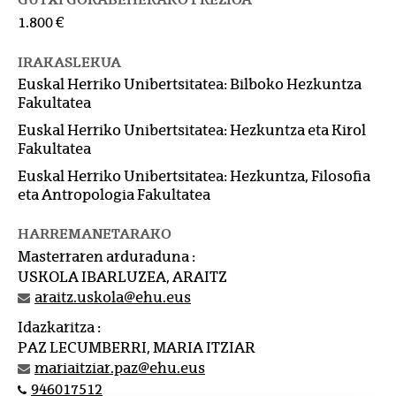
1.800 €
IRAKASLEKUA
Euskal Herriko Unibertsitatea: Bilboko Hezkuntza
Fakultatea
Euskal Herriko Unibertsitatea: Hezkuntza eta Kirol
Fakultatea
Euskal Herriko Unibertsitatea: Hezkuntza, Filosofia
eta Antropologia Fakultatea
HARREMANETARAKO
Masterraren arduraduna :
USKOLA IBARLUZEA, ARAITZ
araitz.uskola@ehu.eus
Idazkaritza :
PAZ LECUMBERRI, MARIA ITZIAR
mariaitziar.paz@ehu.eus
946017512