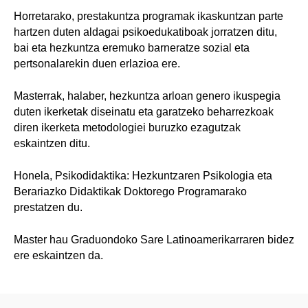
Horretarako, prestakuntza programak ikaskuntzan parte
hartzen duten aldagai psikoedukatiboak jorratzen ditu,
bai eta hezkuntza eremuko barneratze sozial eta
pertsonalarekin duen erlazioa ere.
Masterrak, halaber, hezkuntza arloan genero ikuspegia
duten ikerketak diseinatu eta garatzeko beharrezkoak
diren ikerketa metodologiei buruzko ezagutzak
eskaintzen ditu.
Honela, Psikodidaktika: Hezkuntzaren Psikologia eta
Berariazko Didaktikak Doktorego Programarako
prestatzen du.
Master hau Graduondoko Sare Latinoamerikarraren bidez
ere eskaintzen da.