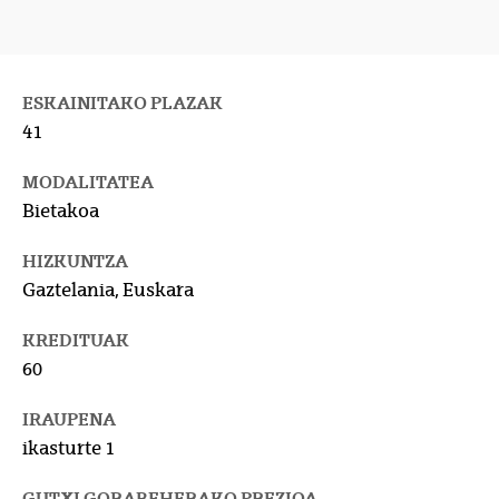
ESKAINITAKO PLAZAK
41
MODALITATEA
Bietakoa
HIZKUNTZA
Gaztelania, Euskara
KREDITUAK
60
IRAUPENA
ikasturte 1
GUTXI GORABEHERAKO PREZIOA