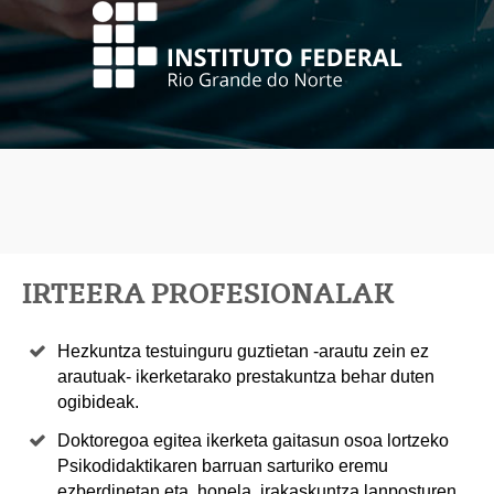
IRTEERA PROFESIONALAK
Hezkuntza testuinguru guztietan -arautu zein ez
arautuak- ikerketarako prestakuntza behar duten
ogibideak.
Doktoregoa egitea ikerketa gaitasun osoa lortzeko
Psikodidaktikaren barruan sarturiko eremu
ezberdinetan eta, honela, irakaskuntza lanposturen