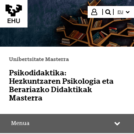
Eduki nagusira joan
HIZKUN
Hasi saioa
EU
bilatu"
Unibertsitate Masterra
Psikodidaktika:
Hezkuntzaren Psikologia eta
Berariazko Didaktikak
Masterra
Menua
Webgun