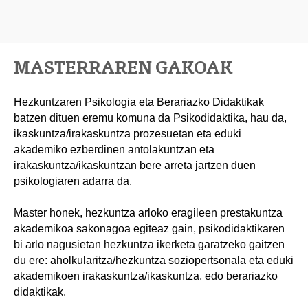
MASTERRAREN GAKOAK
Hezkuntzaren Psikologia eta Berariazko Didaktikak
batzen dituen eremu komuna da Psikodidaktika, hau da,
ikaskuntza/irakaskuntza prozesuetan eta eduki
akademiko ezberdinen antolakuntzan eta
irakaskuntza/ikaskuntzan bere arreta jartzen duen
psikologiaren adarra da.
Master honek, hezkuntza arloko eragileen prestakuntza
akademikoa sakonagoa egiteaz gain, psikodidaktikaren
bi arlo nagusietan hezkuntza ikerketa garatzeko gaitzen
du ere: aholkularitza/hezkuntza soziopertsonala eta eduki
akademikoen irakaskuntza/ikaskuntza, edo berariazko
didaktikak.