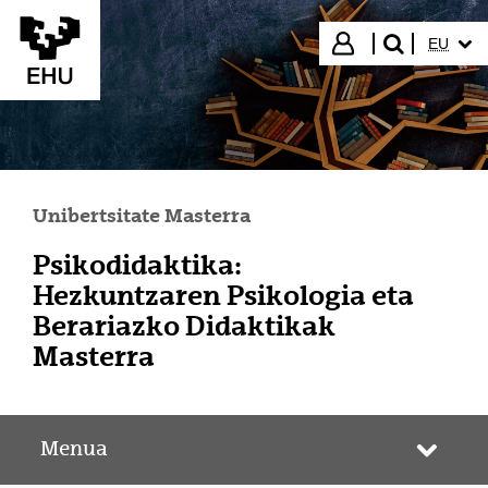
Eduki nagusira joan
HIZKUN
Hasi saioa
EU
bilatu"
Unibertsitate Masterra
Psikodidaktika:
Hezkuntzaren Psikologia eta
Berariazko Didaktikak
Masterra
Menua
Webgun