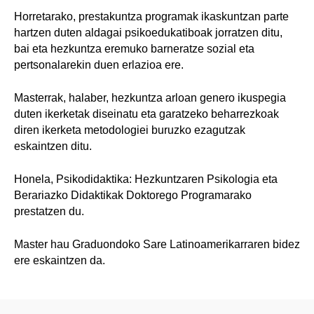
Horretarako, prestakuntza programak ikaskuntzan parte
hartzen duten aldagai psikoedukatiboak jorratzen ditu,
bai eta hezkuntza eremuko barneratze sozial eta
pertsonalarekin duen erlazioa ere.
Masterrak, halaber, hezkuntza arloan genero ikuspegia
duten ikerketak diseinatu eta garatzeko beharrezkoak
diren ikerketa metodologiei buruzko ezagutzak
eskaintzen ditu.
Honela, Psikodidaktika: Hezkuntzaren Psikologia eta
Berariazko Didaktikak Doktorego Programarako
prestatzen du.
Master hau Graduondoko Sare Latinoamerikarraren bidez
ere eskaintzen da.