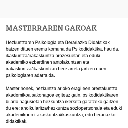
MASTERRAREN GAKOAK
Hezkuntzaren Psikologia eta Berariazko Didaktikak
batzen dituen eremu komuna da Psikodidaktika, hau da,
ikaskuntza/irakaskuntza prozesuetan eta eduki
akademiko ezberdinen antolakuntzan eta
irakaskuntza/ikaskuntzan bere arreta jartzen duen
psikologiaren adarra da.
Master honek, hezkuntza arloko eragileen prestakuntza
akademikoa sakonagoa egiteaz gain, psikodidaktikaren
bi arlo nagusietan hezkuntza ikerketa garatzeko gaitzen
du ere: aholkularitza/hezkuntza soziopertsonala eta eduki
akademikoen irakaskuntza/ikaskuntza, edo berariazko
didaktikak.