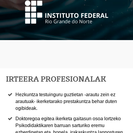
IRTEERA PROFESIONALAK
Hezkuntza testuinguru guztietan -arautu zein ez
arautuak- ikerketarako prestakuntza behar duten
ogibideak.
Doktoregoa egitea ikerketa gaitasun osoa lortzeko
Psikodidaktikaren barruan sarturiko eremu
ezberdinetan eta, honela, irakaskuntza lanposturen