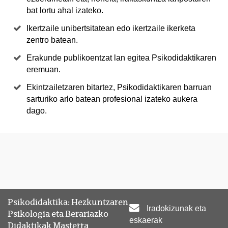
bat lortu ahal izateko.
Ikertzaile unibertsitatean edo ikertzaile ikerketa
zentro batean.
Erakunde publikoentzat lan egitea Psikodidaktikaren
eremuan.
Ekintzailetzaren bitartez, Psikodidaktikaren barruan
sarturiko arlo batean profesional izateko aukera
dago.
Psikodidaktika: Hezkuntzaren
Iradokizunak eta
Psikologia eta Berariazko
eskaerak
Didaktikak Masterra