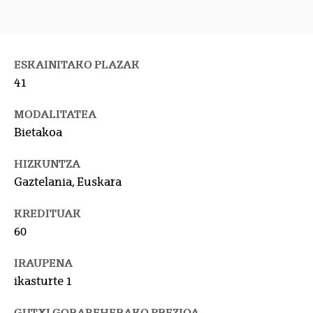
ESKAINITAKO PLAZAK
41
MODALITATEA
Bietakoa
HIZKUNTZA
Gaztelania, Euskara
KREDITUAK
60
IRAUPENA
ikasturte 1
GUTXI GORABEHERAKO PREZIOA