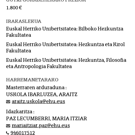
1.800 €
IRAKASLEKUA
Euskal Herriko Unibertsitatea: Bilboko Hezkuntza
Fakultatea
Euskal Herriko Unibertsitatea: Hezkuntza eta Kirol
Fakultatea
Euskal Herriko Unibertsitatea: Hezkuntza, Filosofia
eta Antropologia Fakultatea
HARREMANETARAKO
Masterraren arduraduna :
USKOLA IBARLUZEA, ARAITZ
araitz.uskola@ehu.eus
Idazkaritza :
PAZ LECUMBERRI, MARIA ITZIAR
mariaitziar.paz@ehu.eus
946017512