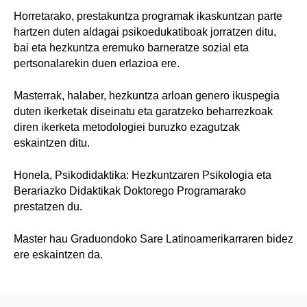
Horretarako, prestakuntza programak ikaskuntzan parte
hartzen duten aldagai psikoedukatiboak jorratzen ditu,
bai eta hezkuntza eremuko barneratze sozial eta
pertsonalarekin duen erlazioa ere.
Masterrak, halaber, hezkuntza arloan genero ikuspegia
duten ikerketak diseinatu eta garatzeko beharrezkoak
diren ikerketa metodologiei buruzko ezagutzak
eskaintzen ditu.
Honela, Psikodidaktika: Hezkuntzaren Psikologia eta
Berariazko Didaktikak Doktorego Programarako
prestatzen du.
Master hau Graduondoko Sare Latinoamerikarraren bidez
ere eskaintzen da.