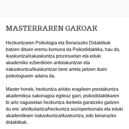
MASTERRAREN GAKOAK
Hezkuntzaren Psikologia eta Berariazko Didaktikak
batzen dituen eremu komuna da Psikodidaktika, hau da,
ikaskuntza/irakaskuntza prozesuetan eta eduki
akademiko ezberdinen antolakuntzan eta
irakaskuntza/ikaskuntzan bere arreta jartzen duen
psikologiaren adarra da.
Master honek, hezkuntza arloko eragileen prestakuntza
akademikoa sakonagoa egiteaz gain, psikodidaktikaren
bi arlo nagusietan hezkuntza ikerketa garatzeko gaitzen
du ere: aholkularitza/hezkuntza soziopertsonala eta eduki
akademikoen irakaskuntza/ikaskuntza, edo berariazko
didaktikak.