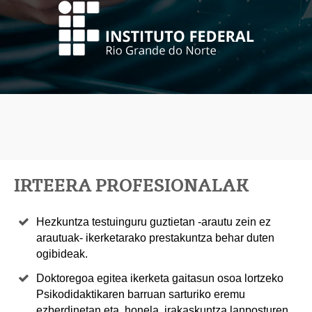
IRTEERA PROFESIONALAK
Hezkuntza testuinguru guztietan -arautu zein ez
arautuak- ikerketarako prestakuntza behar duten
ogibideak.
Doktoregoa egitea ikerketa gaitasun osoa lortzeko
Psikodidaktikaren barruan sarturiko eremu
ezberdinetan eta, honela, irakaskuntza lanposturen