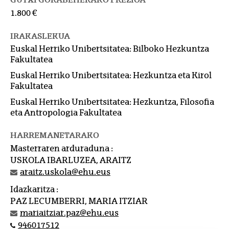
1.800 €
IRAKASLEKUA
Euskal Herriko Unibertsitatea: Bilboko Hezkuntza
Fakultatea
Euskal Herriko Unibertsitatea: Hezkuntza eta Kirol
Fakultatea
Euskal Herriko Unibertsitatea: Hezkuntza, Filosofia
eta Antropologia Fakultatea
HARREMANETARAKO
Masterraren arduraduna :
USKOLA IBARLUZEA, ARAITZ
araitz.uskola@ehu.eus
Idazkaritza :
PAZ LECUMBERRI, MARIA ITZIAR
mariaitziar.paz@ehu.eus
946017512