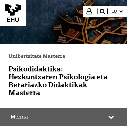
Eduki nagusira joan
HIZKUN
Hasi saioa
EU
bilatu"
Unibertsitate Masterra
Psikodidaktika:
Hezkuntzaren Psikologia eta
Berariazko Didaktikak
Masterra
Menua
Webgun