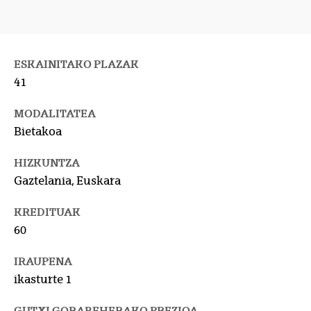
ESKAINITAKO PLAZAK
41
MODALITATEA
Bietakoa
HIZKUNTZA
Gaztelania, Euskara
KREDITUAK
60
IRAUPENA
ikasturte 1
GUTXI GORABEHERAKO PREZIOA