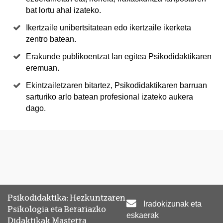
bat lortu ahal izateko.
Ikertzaile unibertsitatean edo ikertzaile ikerketa
zentro batean.
Erakunde publikoentzat lan egitea Psikodidaktikaren
eremuan.
Ekintzailetzaren bitartez, Psikodidaktikaren barruan
sarturiko arlo batean profesional izateko aukera
dago.
Psikodidaktika: Hezkuntzaren
Iradokizunak eta
Psikologia eta Berariazko
eskaerak
Didaktikak Masterra