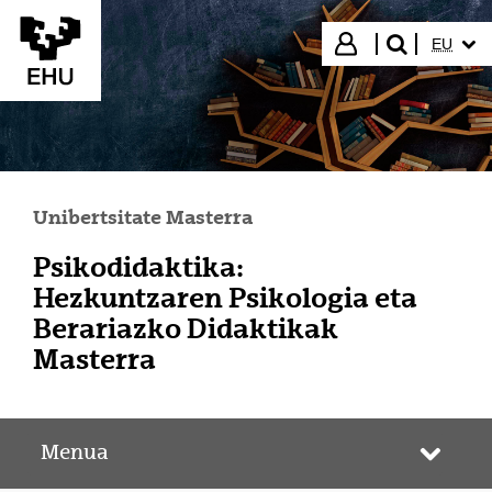
Eduki nagusira joan
HIZKUN
Hasi saioa
EU
bilatu"
Unibertsitate Masterra
Psikodidaktika:
Hezkuntzaren Psikologia eta
Berariazko Didaktikak
Masterra
Menua
Webgun