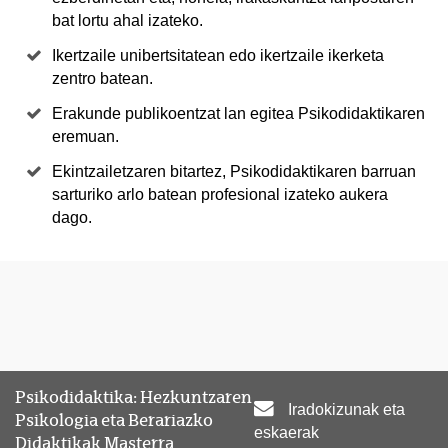
bat lortu ahal izateko.
Ikertzaile unibertsitatean edo ikertzaile ikerketa
zentro batean.
Erakunde publikoentzat lan egitea Psikodidaktikaren
eremuan.
Ekintzailetzaren bitartez, Psikodidaktikaren barruan
sarturiko arlo batean profesional izateko aukera
dago.
Psikodidaktika: Hezkuntzaren
Iradokizunak eta
Psikologia eta Berariazko
eskaerak
Didaktikak Masterra