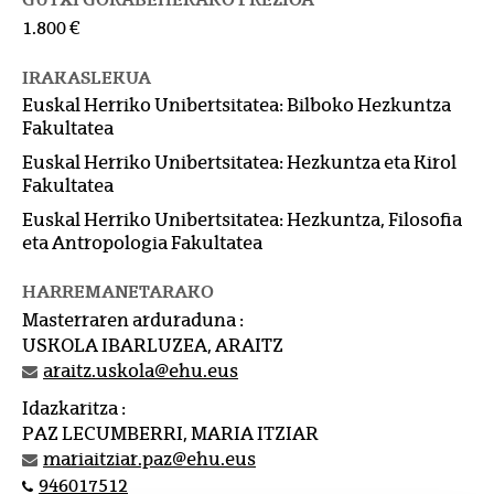
1.800 €
IRAKASLEKUA
Euskal Herriko Unibertsitatea: Bilboko Hezkuntza
Fakultatea
Euskal Herriko Unibertsitatea: Hezkuntza eta Kirol
Fakultatea
Euskal Herriko Unibertsitatea: Hezkuntza, Filosofia
eta Antropologia Fakultatea
HARREMANETARAKO
Masterraren arduraduna :
USKOLA IBARLUZEA, ARAITZ
araitz.uskola@ehu.eus
Idazkaritza :
PAZ LECUMBERRI, MARIA ITZIAR
mariaitziar.paz@ehu.eus
946017512