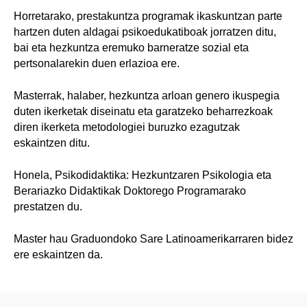
Horretarako, prestakuntza programak ikaskuntzan parte
hartzen duten aldagai psikoedukatiboak jorratzen ditu,
bai eta hezkuntza eremuko barneratze sozial eta
pertsonalarekin duen erlazioa ere.
Masterrak, halaber, hezkuntza arloan genero ikuspegia
duten ikerketak diseinatu eta garatzeko beharrezkoak
diren ikerketa metodologiei buruzko ezagutzak
eskaintzen ditu.
Honela, Psikodidaktika: Hezkuntzaren Psikologia eta
Berariazko Didaktikak Doktorego Programarako
prestatzen du.
Master hau Graduondoko Sare Latinoamerikarraren bidez
ere eskaintzen da.