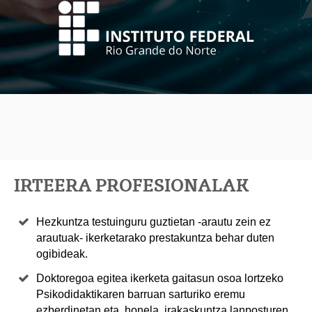
IRTEERA PROFESIONALAK
Hezkuntza testuinguru guztietan -arautu zein ez
arautuak- ikerketarako prestakuntza behar duten
ogibideak.
Doktoregoa egitea ikerketa gaitasun osoa lortzeko
Psikodidaktikaren barruan sarturiko eremu
ezberdinetan eta, honela, irakaskuntza lanposturen