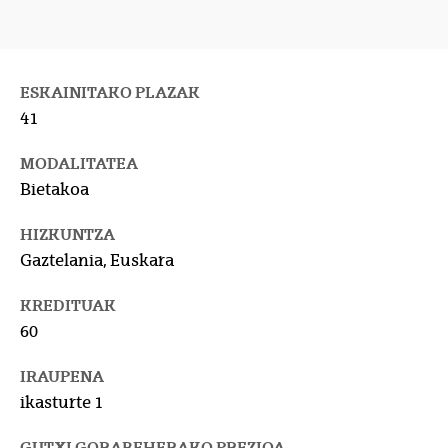
ESKAINITAKO PLAZAK
41
MODALITATEA
Bietakoa
HIZKUNTZA
Gaztelania, Euskara
KREDITUAK
60
IRAUPENA
ikasturte 1
GUTXI GORABEHERAKO PREZIOA