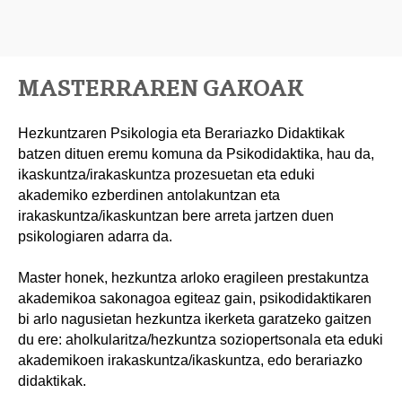
MASTERRAREN GAKOAK
Hezkuntzaren Psikologia eta Berariazko Didaktikak
batzen dituen eremu komuna da Psikodidaktika, hau da,
ikaskuntza/irakaskuntza prozesuetan eta eduki
akademiko ezberdinen antolakuntzan eta
irakaskuntza/ikaskuntzan bere arreta jartzen duen
psikologiaren adarra da.
Master honek, hezkuntza arloko eragileen prestakuntza
akademikoa sakonagoa egiteaz gain, psikodidaktikaren
bi arlo nagusietan hezkuntza ikerketa garatzeko gaitzen
du ere: aholkularitza/hezkuntza soziopertsonala eta eduki
akademikoen irakaskuntza/ikaskuntza, edo berariazko
didaktikak.