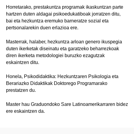
Horretarako, prestakuntza programak ikaskuntzan parte
hartzen duten aldagai psikoedukatiboak jorratzen ditu,
bai eta hezkuntza eremuko barneratze sozial eta
pertsonalarekin duen erlazioa ere.
Masterrak, halaber, hezkuntza arloan genero ikuspegia
duten ikerketak diseinatu eta garatzeko beharrezkoak
diren ikerketa metodologiei buruzko ezagutzak
eskaintzen ditu.
Honela, Psikodidaktika: Hezkuntzaren Psikologia eta
Berariazko Didaktikak Doktorego Programarako
prestatzen du.
Master hau Graduondoko Sare Latinoamerikarraren bidez
ere eskaintzen da.