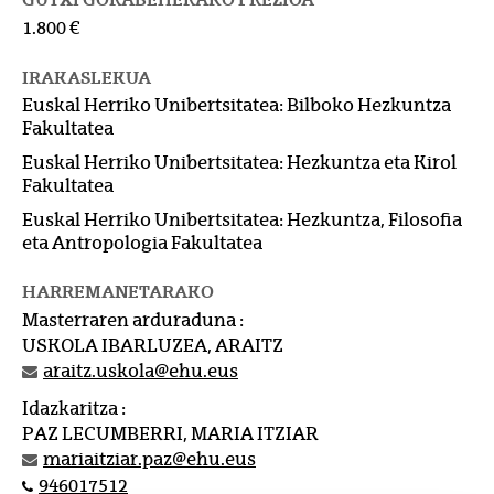
1.800 €
IRAKASLEKUA
Euskal Herriko Unibertsitatea: Bilboko Hezkuntza
Fakultatea
Euskal Herriko Unibertsitatea: Hezkuntza eta Kirol
Fakultatea
Euskal Herriko Unibertsitatea: Hezkuntza, Filosofia
eta Antropologia Fakultatea
HARREMANETARAKO
Masterraren arduraduna :
USKOLA IBARLUZEA, ARAITZ
araitz.uskola@ehu.eus
Idazkaritza :
PAZ LECUMBERRI, MARIA ITZIAR
mariaitziar.paz@ehu.eus
946017512