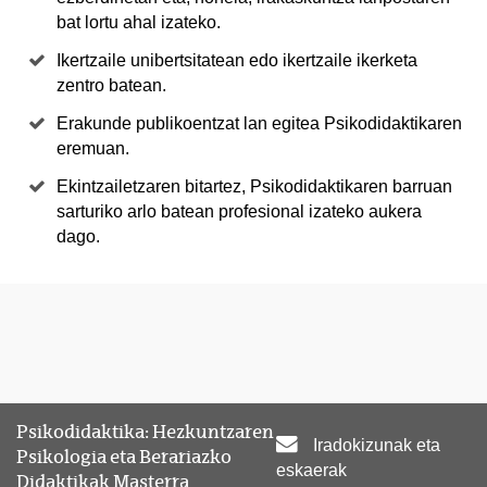
bat lortu ahal izateko.
Ikertzaile unibertsitatean edo ikertzaile ikerketa
zentro batean.
Erakunde publikoentzat lan egitea Psikodidaktikaren
eremuan.
Ekintzailetzaren bitartez, Psikodidaktikaren barruan
sarturiko arlo batean profesional izateko aukera
dago.
Psikodidaktika: Hezkuntzaren
Iradokizunak eta
Psikologia eta Berariazko
eskaerak
Didaktikak Masterra