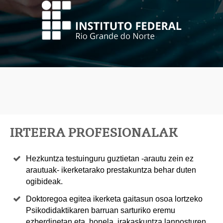
IRTEERA PROFESIONALAK
Hezkuntza testuinguru guztietan -arautu zein ez
arautuak- ikerketarako prestakuntza behar duten
ogibideak.
Doktoregoa egitea ikerketa gaitasun osoa lortzeko
Psikodidaktikaren barruan sarturiko eremu
ezberdinetan eta, honela, irakaskuntza lanposturen