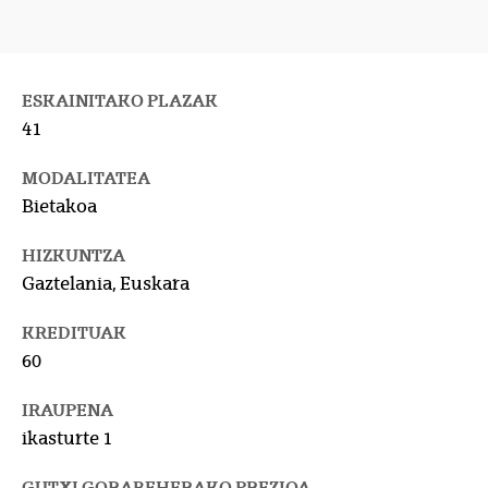
ESKAINITAKO PLAZAK
41
MODALITATEA
Bietakoa
HIZKUNTZA
Gaztelania, Euskara
KREDITUAK
60
IRAUPENA
ikasturte 1
GUTXI GORABEHERAKO PREZIOA