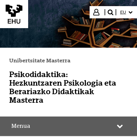
Eduki nagusira joan
HIZKUN
Hasi saioa
EU
bilatu"
Unibertsitate Masterra
Psikodidaktika:
Hezkuntzaren Psikologia eta
Berariazko Didaktikak
Masterra
Menua
Webgun