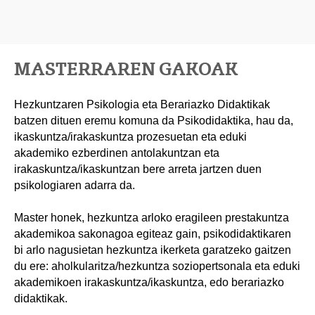
MASTERRAREN GAKOAK
Hezkuntzaren Psikologia eta Berariazko Didaktikak
batzen dituen eremu komuna da Psikodidaktika, hau da,
ikaskuntza/irakaskuntza prozesuetan eta eduki
akademiko ezberdinen antolakuntzan eta
irakaskuntza/ikaskuntzan bere arreta jartzen duen
psikologiaren adarra da.
Master honek, hezkuntza arloko eragileen prestakuntza
akademikoa sakonagoa egiteaz gain, psikodidaktikaren
bi arlo nagusietan hezkuntza ikerketa garatzeko gaitzen
du ere: aholkularitza/hezkuntza soziopertsonala eta eduki
akademikoen irakaskuntza/ikaskuntza, edo berariazko
didaktikak.