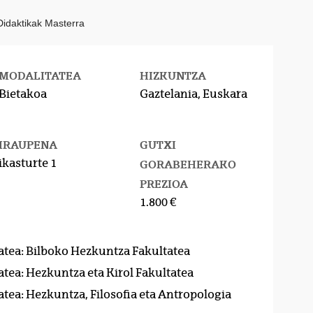
Didaktikak Masterra
MODALITATEA
HIZKUNTZA
Bietakoa
Gaztelania, Euskara
IRAUPENA
GUTXI
ikasturte 1
GORABEHERAKO
PREZIOA
1.800 €
atea: Bilboko Hezkuntza Fakultatea
atea: Hezkuntza eta Kirol Fakultatea
atea: Hezkuntza, Filosofia eta Antropologia