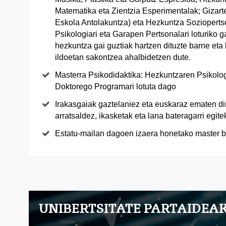
Matematika eta Zientzia Esperimentalak; Gizarte
Eskola Antolakuntza) eta Hezkuntza Soziopert
Psikologiari eta Garapen Pertsonalari loturiko g
hezkuntza gai guztiak hartzen dituzte barne eta b
ildoetan sakontzea ahalbidetzen dute.
Masterra Psikodidaktika: Hezkuntzaren Psikolog
Doktorego Programari lotuta dago
Irakasgaiak gaztelaniez eta euskaraz ematen dir
arratsaldez, ikasketak eta lana bateragarri egite
Estatu-mailan dagoen izaera honetako master b
UNIBERTSITATE PARTAIDEA