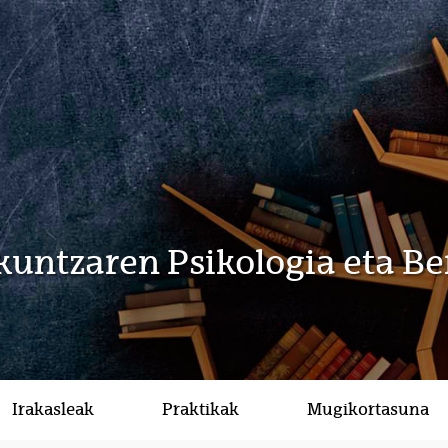
kuntzaren Psikologia eta Be
Irakasleak
Praktikak
Mugikortasuna