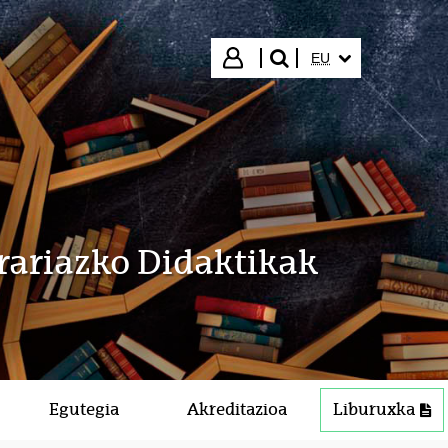
HIZKUNTZA HAUTA
Hasi saioa
EU
bilatu"
rariazko Didaktikak
Egutegia
Akreditazioa
Liburuxka