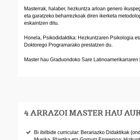
Masterrak, halaber, hezkuntza arloan genero ikuspeg
eta garatzeko beharrezkoak diren ikerketa metodolo
eskaintzen ditu.
Honela, Psikodidaktika: Hezkuntzaren Psikologia et
Doktorego Programarako prestatzen du.
Master hau Graduondoko Sare Latinoamerikarraren b
4 ARRAZOI MASTER HAU AU
Bi ibilbide curricular: Berariazko Didaktikak (o
Musika, Plastika eta Gorputz Espresioa; Hizkuntz