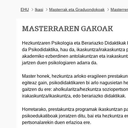
EHU
Ikasi
Masterrak eta Graduondokoak
Masterre
MASTERRAREN GAKOAK
Hezkuntzaren Psikologia eta Berariazko Didaktikak
da Psikodidaktika, hau da, ikaskuntza/irakaskuntza 
akademiko ezberdinen antolakuntzan eta irakaskuntz
jartzen duen psikologiaren adarra da.
Master honek, hezkuntza arloko eragileen prestak
egiteaz gain, psikodidaktikaren bi arlo nagusietan h
gaitzen du ere: aholkularitza/hezkuntza sozioperts
irakaskuntza/ikaskuntza, edo berariazko didaktikak.
Horretarako, prestakuntza programak ikaskuntzan pa
psikoedukatiboak jorratzen ditu, bai eta hezkuntza 
pertsonalarekin duen erlazioa ere.