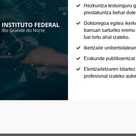
Hezkuntza testuinguru gu
prestakuntza behar dute
Doktoregoa egitea ikerk
barruan sarturiko eremu
bat lortu ahal izateko.
Ikertzaile unibertsitatea
Erakunde publikoentzat 
Ekintzailetzaren bitarte
profesional izateko auk