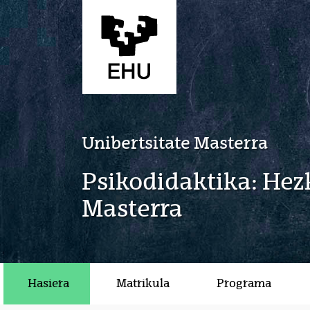
Eduki nagusira joan
Unibertsitate Masterra
Psikodidaktika: Hez
Masterra
Hasiera
Matrikula
Programa