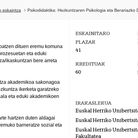
n eskaintza
Psikodidaktika: Hezkuntzaren Psikologia eta Berariazko 
ESKAINITAKO
PLAZAK
 batzen dituen eremu komuna
41
prozesuetan eta eduki
a/ikaskuntzan bere arreta
KREDITUAK
60
untza akademikoa sakonagoa
ezkuntza ikerketa garatzeko
onala eta eduki akademikoen
IRAKASLEKUA
Euskal Herriko Unibertsit
rte hartzen duten aldagai
Euskal Herriko Unibertsit
eremuko barneratze sozial eta
Euskal Herriko Unibertsit
Fakultatea