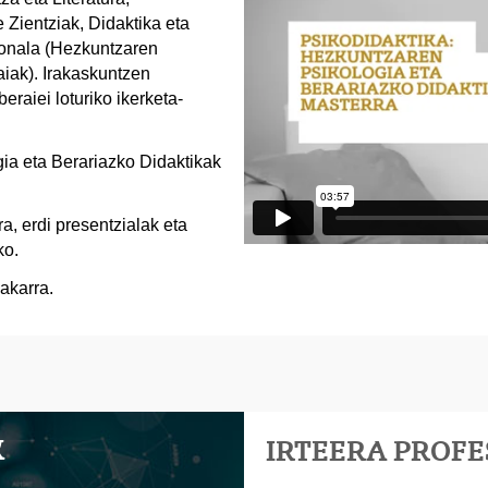
 Zientziak, Didaktika eta
sonala (Hezkuntzaren
aiak). Irakaskuntzen
eraiei loturiko ikerketa-
ia eta Berariazko Didaktikak
a, erdi presentzialak eta
ko.
akarra.
K
IRTEERA PROF