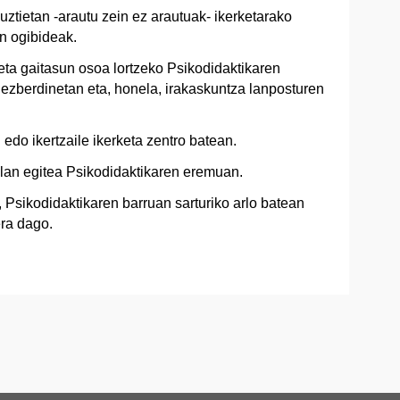
ztietan -arautu zein ez arautuak- ikerketarako
n ogibideak.
eta gaitasun osoa lortzeko Psikodidaktikaren
 ezberdinetan eta, honela, irakaskuntza lanposturen
n edo ikertzaile ikerketa zentro batean.
lan egitea Psikodidaktikaren eremuan.
z, Psikodidaktikaren barruan sarturiko arlo batean
era dago.