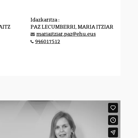
Idazkaritza :
AITZ
PAZ LECUMBERRI, MARIA ITZIAR
mariaitziar.paz@ehu.eus
946017512