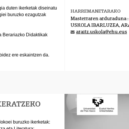
ia duten ikerketak diseinatu
HARREMANETARAKO
giei buruzko ezagutzak
Masterraren arduraduna :
USKOLA IBARLUZEA, AR
araitz.uskola@ehu.eus
a Berariazko Didaktikak
idez ere eskaintzen da.
KERATZEKO
ndokoei buruzko ikerketak:
a eta Literatura;