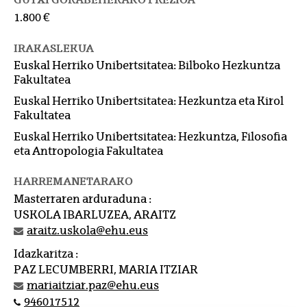
1.800 €
IRAKASLEKUA
Euskal Herriko Unibertsitatea: Bilboko Hezkuntza
Fakultatea
Euskal Herriko Unibertsitatea: Hezkuntza eta Kirol
Fakultatea
Euskal Herriko Unibertsitatea: Hezkuntza, Filosofia
eta Antropologia Fakultatea
HARREMANETARAKO
Masterraren arduraduna :
USKOLA IBARLUZEA, ARAITZ
araitz.uskola@ehu.eus
Idazkaritza :
PAZ LECUMBERRI, MARIA ITZIAR
mariaitziar.paz@ehu.eus
946017512