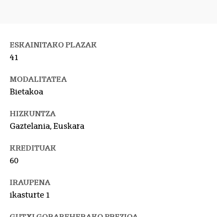
ESKAINITAKO PLAZAK
41
MODALITATEA
Bietakoa
HIZKUNTZA
Gaztelania, Euskara
KREDITUAK
60
IRAUPENA
ikasturte 1
GUTXI GORABEHERAKO PREZIOA