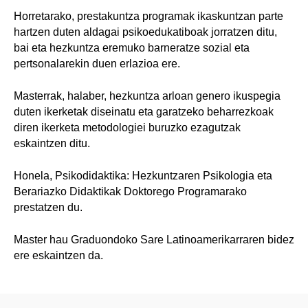
Horretarako, prestakuntza programak ikaskuntzan parte
hartzen duten aldagai psikoedukatiboak jorratzen ditu,
bai eta hezkuntza eremuko barneratze sozial eta
pertsonalarekin duen erlazioa ere.
Masterrak, halaber, hezkuntza arloan genero ikuspegia
duten ikerketak diseinatu eta garatzeko beharrezkoak
diren ikerketa metodologiei buruzko ezagutzak
eskaintzen ditu.
Honela, Psikodidaktika: Hezkuntzaren Psikologia eta
Berariazko Didaktikak Doktorego Programarako
prestatzen du.
Master hau Graduondoko Sare Latinoamerikarraren bidez
ere eskaintzen da.