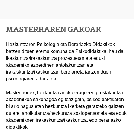
MASTERRAREN GAKOAK
Hezkuntzaren Psikologia eta Berariazko Didaktikak
batzen dituen eremu komuna da Psikodidaktika, hau da,
ikaskuntza/irakaskuntza prozesuetan eta eduki
akademiko ezberdinen antolakuntzan eta
irakaskuntza/ikaskuntzan bere arreta jartzen duen
psikologiaren adarra da.
Master honek, hezkuntza arloko eragileen prestakuntza
akademikoa sakonagoa egiteaz gain, psikodidaktikaren
bi arlo nagusietan hezkuntza ikerketa garatzeko gaitzen
du ere: aholkularitza/hezkuntza soziopertsonala eta eduki
akademikoen irakaskuntza/ikaskuntza, edo berariazko
didaktikak.