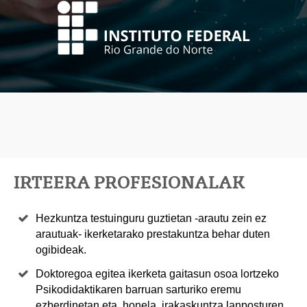
IRTEERA PROFESIONALAK
Hezkuntza testuinguru guztietan -arautu zein ez
arautuak- ikerketarako prestakuntza behar duten
ogibideak.
Doktoregoa egitea ikerketa gaitasun osoa lortzeko
Psikodidaktikaren barruan sarturiko eremu
ezberdinetan eta, honela, irakaskuntza lanposturen