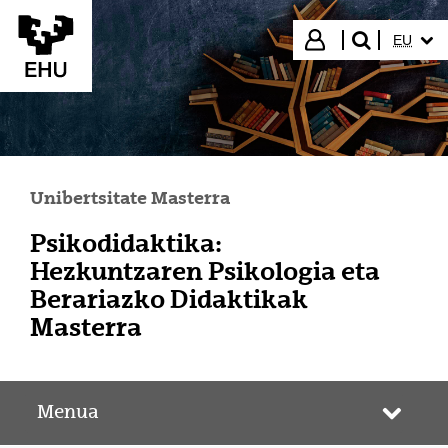
Eduki nagusira joan
HIZKUN
Hasi saioa
EU
bilatu"
Unibertsitate Masterra
Psikodidaktika:
Hezkuntzaren Psikologia eta
Berariazko Didaktikak
Masterra
Menua
Webgun