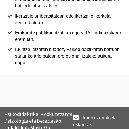
bat lortu ahal izateko.
Ikertzaile unibertsitatean edo ikertzaile ikerketa
zentro batean.
Erakunde publikoentzat lan egitea Psikodidaktikaren
eremuan.
Ekintzailetzaren bitartez, Psikodidaktikaren barruan
sarturiko arlo batean profesional izateko aukera
dago.
Psikodidaktika: Hezkuntzaren
Iradokizunak eta
Psikologia eta Berariazko
eskaerak
Didaktikak Masterra