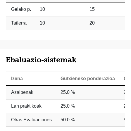
Gelako p.
10
15
Tailerra
10
20
Ebaluazio-sistemak
Izena
Gutxieneko ponderazioa
Ge
Azalpenak
25.0 %
25.
Lan praktikoak
25.0 %
25.
Otras Evaluaciones
50.0 %
50.