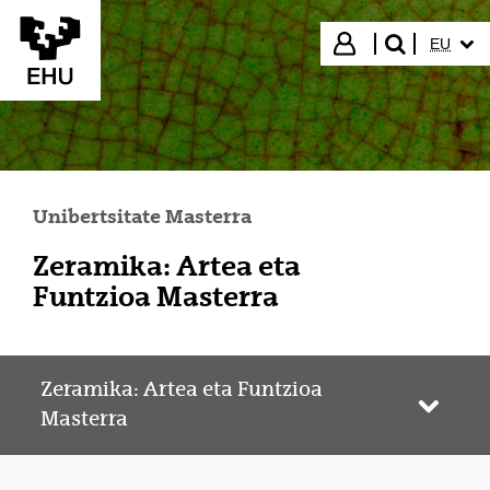
Eduki nagusira joan
HIZKUN
Hasi saioa
EU
bilatu"
Unibertsitate Masterra
Zeramika: Artea eta
Funtzioa Masterra
Zeramika: Artea eta Funtzioa
Webgun
Masterra