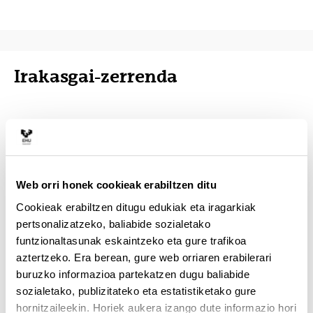
Irakasgai-zerrenda
LA MATERIA CERÁMICA: Aspectos históricos de
adecuación y utilización en la escultura.
Web orri honek cookieak erabiltzen ditu
Cookieak erabiltzen ditugu edukiak eta iragarkiak
pertsonalizatzeko, baliabide sozialetako
LENGUAJE Y FORMA
funtzionaltasunak eskaintzeko eta gure trafikoa
aztertzeko. Era berean, gure web orriaren erabilerari
buruzko informazioa partekatzen dugu baliabide
ANALISIS DE LA FORMA ( ESCALA, COLOR, PESO¿)
sozialetako, publizitateko eta estatistiketako gure
hornitzaileekin. Horiek aukera izango dute informazio hori