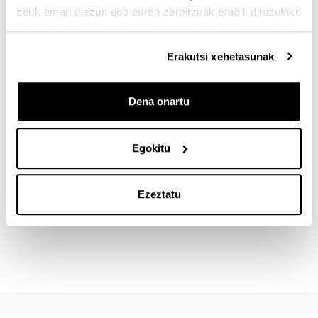
zeuk eman diezun edo euren zerbitzuak erabili dituzulako
eskuratu duten bestelako informazio batekin uztartzeko.
Erakutsi xehetasunak
FORMA Y ESPACIO.
Dena onartu
INSTALACIONES EFIMERAS EN EL ESPACIO
(TEMPORALES, PERMANENTES)
Egokitu
Ezeztatu
PROYECTO ESCULTÓRICO CERÁMICO.