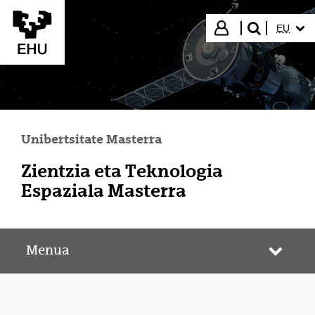
Eduki nagusira joan
HIZKUN
Hasi saioa
EU
bilatu"
Unibertsitate Masterra
Zientzia eta Teknologia
Espaziala Masterra
Menua
Webgun