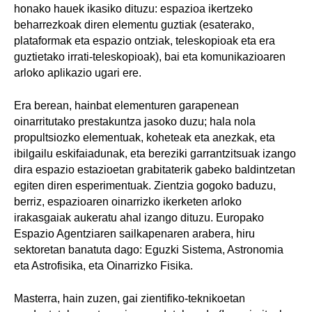
honako hauek ikasiko dituzu: espazioa ikertzeko
beharrezkoak diren elementu guztiak (esaterako,
plataformak eta espazio ontziak, teleskopioak eta era
guztietako irrati-teleskopioak), bai eta komunikazioaren
arloko aplikazio ugari ere.
Era berean, hainbat elementuren garapenean
oinarritutako prestakuntza jasoko duzu; hala nola
propultsiozko elementuak, koheteak eta anezkak, eta
ibilgailu eskifaiadunak, eta bereziki garrantzitsuak izango
dira espazio estazioetan grabitaterik gabeko baldintzetan
egiten diren esperimentuak. Zientzia gogoko baduzu,
berriz, espazioaren oinarrizko ikerketen arloko
irakasgaiak aukeratu ahal izango dituzu. Europako
Espazio Agentziaren sailkapenaren arabera, hiru
sektoretan banatuta dago: Eguzki Sistema, Astronomia
eta Astrofisika, eta Oinarrizko Fisika.
Masterra, hain zuzen, gai zientifiko-teknikoetan