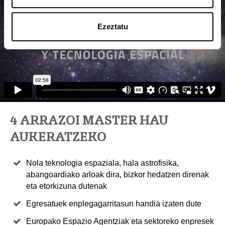
Ezeztatu
4 ARRAZOI MASTER HAU
AUKERATZEKO
Nola teknologia espaziala, hala astrofisika,
abangoardiako arloak dira, bizkor hedatzen direnak
eta etorkizuna dutenak
Egresatuek enplegagarritasun handia izaten dute
Europako Espazio Agentziak eta sektoreko enpresek