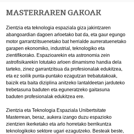
MASTERRAREN GAKOAK
Zientzia eta teknologia espaziala giza jakintzaren
abangoardian dagoen arloetako bat da, eta gaur egungo
motor garrantzitsuenetako bat herrialde aurreratuenetako
garapen ekonomiko, industrial, teknologiko eta
zientifikorako. Espazioarekin eta astronomia zein
astrofisikarekin lotutako arloen dinamismo handia dela
tarteko, zinez garrantzitsua da profesionalak edukitzea,
eta ez soilik punta-puntako ezagutzan trebatutakoak,
baizik eta baita diziplina anitzeko lantaldeetan jarduteko
trebetasuna baduten eta eguneratzeko gaitasuna
baduten profesionalak edukitzea ere.
Zientzia eta Teknologia Espaziala Unibertsitate
Masterrean, beraz, aukera izango duzu espazioko
zientzien ikerketako eta arlo horretako berrikuntza
teknologikoko sektore ugari ezagutzeko. Besteak beste,