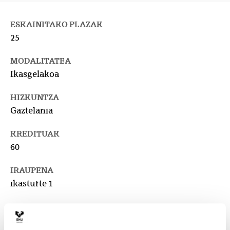
ESKAINITAKO PLAZAK
25
MODALITATEA
Ikasgelakoa
HIZKUNTZA
Gaztelania
KREDITUAK
60
IRAUPENA
ikasturte 1
GUTXI GORABEHERAKO PREZIOA
2.000 €