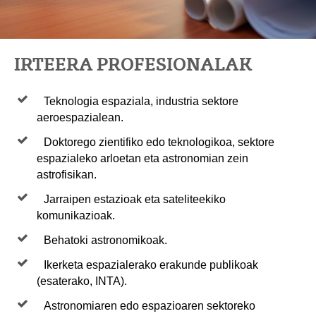
IRTEERA PROFESIONALAK
Teknologia espaziala, industria sektore
aeroespazialean.
Doktorego zientifiko edo teknologikoa, sektore
espazialeko arloetan eta astronomian zein
astrofisikan.
Jarraipen estazioak eta sateliteekiko
komunikazioak.
Behatoki astronomikoak.
Ikerketa espazialerako erakunde publikoak
(esaterako, INTA).
Astronomiaren edo espazioaren sektoreko