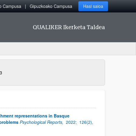
ko Campusa
Gipuzkoako Campusa
Hasi saioa
QUALIKER Ikerketa Taldea
3
chment representations in Basque
 problems
Psychological Reports,
2022;
126(2),