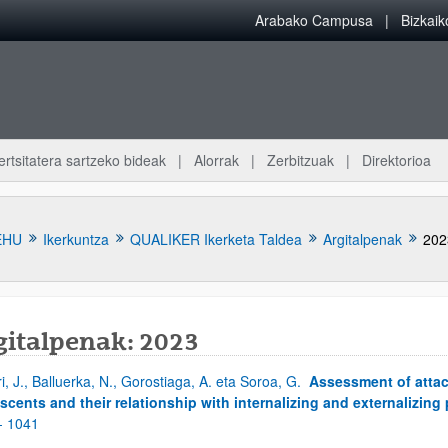
Arabako Campusa
Bizkai
ertsitatera sartzeko bideak
Alorrak
Zerbitzuak
Direktorioa
EHU
Ikerkuntza
QUALIKER Ikerketa Taldea
Argitalpenak
202
gitalpenak: 2023
ri, J., Balluerka, N., Gorostiaga, A. eta Soroa, G.
Assessment of atta
atu azpiorriak
scents and their relationship with internalizing and externalizing
- 1041