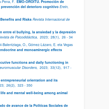
ía-Pena, F.
EMO-OROITU. Promoción de
prevención del deterioro cognitivo
Erein,
Benefits and Risks
Revista Internacional de
 entre el bullying, la ansiedad y la depresión
evista de Psicodidáctica,
2023;
28(1),
26 - 34
oñi-Balentziaga, O., Gómez-Lázaro, E. eta Vegas
uroendocrine and monoaminergic effects
cutive functions and daily functioning in
euromuscular Disorders,
2023;
33(12),
917 -
entrepreneurial orientation and its
23;
26(2),
323 - 350
f life and mental well-being among animal
ado de avance de la Políticas Sociales de