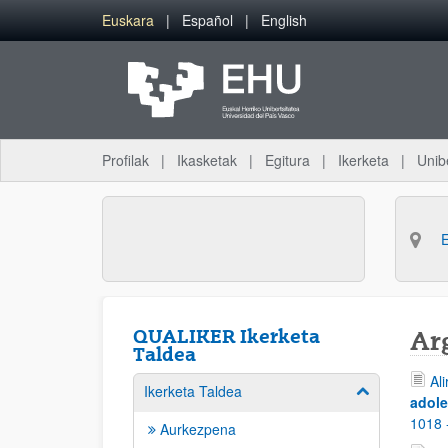
Eduki nagusira joan
Euskara
Español
English
Profilak
Ikasketak
Egitura
Ikerketa
Unib
QUALIKER Ikerketa
Ar
Taldea
Ali
Ikerketa Taldea
Erakutsi/izkut
adole
1018 
Aurkezpena