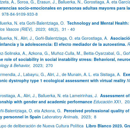
itzeta, A., Soroa, G., Erasun, J., Balluerka, N., Gorostiaga, A. eta Garc
tencias socio-emocionales en personas adultas mayores para la 
;
978-84-9109-933-8
lluerka, N. eta Goñi-Balentziaga, O.
Technology and Mental Health: 
ios Vascos (RIEV),
2023;
68(2),
31 - 40
lluerka, N., Aliri, J., Goñi-Balentziaga, O. eta Gorostiaga, A.
Asociación
 infancia y la adolescencia: El efecto mediador de la autoestima.
R
atu azpiorriak
ez-Solinska, A., Azkona, G., Muñoz-Culla, M., Beitia-Oyarzabal, G., G
e role of sociability in social instability stress: Behavioral, ne
ology & Behavior,
2023;
270
rmendia, J., Labayru, G., Aliri, J., de Munain, A. L. eta Sistiaga, A.
Exe
nic dystrophy type 1 ecological assessment with virtual reality
N
atu azpiorriak
ostiaga, A., Aliri, J., Balluerka, N. eta Lameirinhas, J.
Assessment of 
ionship with gender and academic performance
Educación XX1,
20
ñi-Balentziaga, O. eta Azkona, G.
Perceived professional quality o
ity personnel in Spain
Laboratory Animals,
2023;
8
upo de deliberación de Nueva Cultura Política
Libro Blanco 2023. Gr