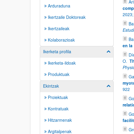
Ar
Arduraduna
compe
2023
Ikertzaile Doktoreak
Ba
Ikertzaileak
Estud
Ba
Kolaborazioak
en la
Ikerketa profila
Erakutsi/izkut
Dí
O.
Th
Ikerketa-ildoak
Physi
Produktuak
Ga
myoto
Ekintzak
Erakutsi/izkut
922
Proiektuak
Gor
relat
Kontratuak
Go
Hitzarmenak
facil
Gr
Argitalpenak