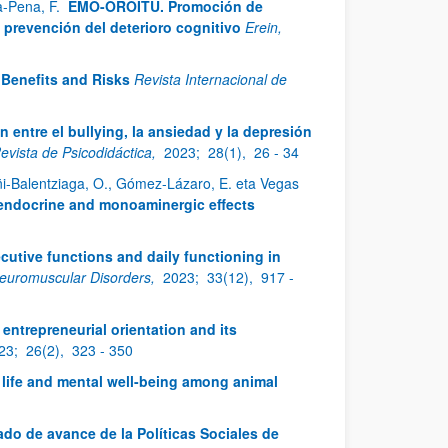
ía-Pena, F.
EMO-OROITU. Promoción de
prevención del deterioro cognitivo
Erein,
Benefits and Risks
Revista Internacional de
 entre el bullying, la ansiedad y la depresión
evista de Psicodidáctica,
2023;
28(1),
26 - 34
oñi-Balentziaga, O., Gómez-Lázaro, E. eta Vegas
uroendocrine and monoaminergic effects
cutive functions and daily functioning in
euromuscular Disorders,
2023;
33(12),
917 -
entrepreneurial orientation and its
23;
26(2),
323 - 350
f life and mental well-being among animal
ado de avance de la Políticas Sociales de