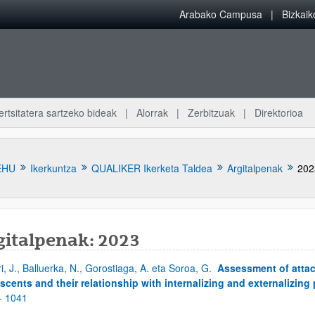
Arabako Campusa
Bizkai
ertsitatera sartzeko bideak
Alorrak
Zerbitzuak
Direktorioa
EHU
Ikerkuntza
QUALIKER Ikerketa Taldea
Argitalpenak
202
gitalpenak: 2023
ri, J., Balluerka, N., Gorostiaga, A. eta Soroa, G.
Assessment of atta
atu azpiorriak
scents and their relationship with internalizing and externalizing
- 1041