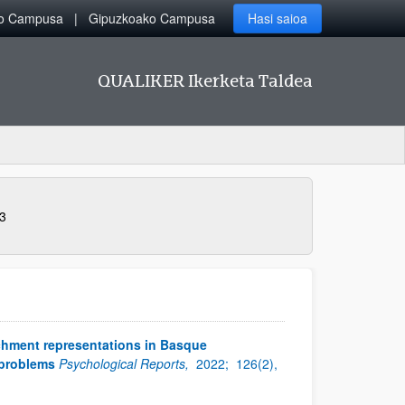
ko Campusa
Gipuzkoako Campusa
Hasi saioa
QUALIKER Ikerketa Taldea
3
chment representations in Basque
 problems
Psychological Reports,
2022;
126(2),