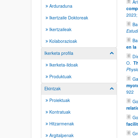
Ar
Arduraduna
compe
2023
Ikertzaile Doktoreak
Ba
Ikertzaileak
Estud
Ba
Kolaborazioak
en la
Ikerketa profila
Erakutsi/izkut
Dí
O.
Th
Ikerketa-ildoak
Physi
Produktuak
Ga
myoto
Ekintzak
Erakutsi/izkut
922
Proiektuak
Gor
relat
Kontratuak
Go
Hitzarmenak
facil
Gr
Argitalpenak