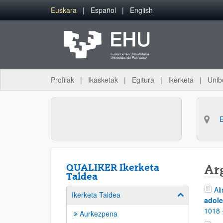
Eduki nagusira joan
Euskara
Español
English
Profilak
Ikasketak
Egitura
Ikerketa
Unib
QUALIKER Ikerketa
Ar
Taldea
Ali
Ikerketa Taldea
Erakutsi/izkut
adole
1018 
Aurkezpena