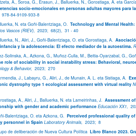
itzeta, A., Soroa, G., Erasun, J., Balluerka, N., Gorostiaga, A. eta Garc
tencias socio-emocionales en personas adultas mayores para la 
;
978-84-9109-933-8
lluerka, N. eta Goñi-Balentziaga, O.
Technology and Mental Health: 
ios Vascos (RIEV),
2023;
68(2),
31 - 40
lluerka, N., Aliri, J., Goñi-Balentziaga, O. eta Gorostiaga, A.
Asociación
 infancia y la adolescencia: El efecto mediador de la autoestima.
R
atu azpiorriak
ez-Solinska, A., Azkona, G., Muñoz-Culla, M., Beitia-Oyarzabal, G., G
e role of sociability in social instability stress: Behavioral, ne
ology & Behavior,
2023;
270
rmendia, J., Labayru, G., Aliri, J., de Munain, A. L. eta Sistiaga, A.
Exe
nic dystrophy type 1 ecological assessment with virtual reality
N
atu azpiorriak
ostiaga, A., Aliri, J., Balluerka, N. eta Lameirinhas, J.
Assessment of 
ionship with gender and academic performance
Educación XX1,
20
ñi-Balentziaga, O. eta Azkona, G.
Perceived professional quality o
ity personnel in Spain
Laboratory Animals,
2023;
8
upo de deliberación de Nueva Cultura Política
Libro Blanco 2023. Gr