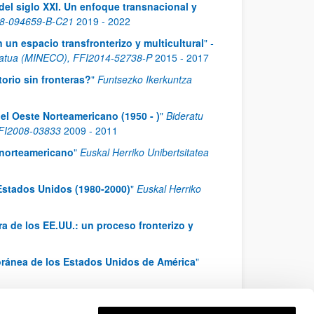
a del siglo XXI. Un enfoque transnacional y
018-094659-B-C21
2019
-
2022
 un espacio transfronterizo y multicultural
"
-
eratua (MINECO), FFI2014-52738-P
2015
-
2017
itorio sin fronteras?
"
Funtsezko Ikerkuntza
del Oeste Norteamericano (1950 - )
"
Bideratu
 FFI2008-03833
2009
-
2011
 norteamericano
"
Euskal Herriko Unibertsitatea
 Estados Unidos (1980-2000)
"
Euskal Herriko
ura de los EE.UU.: un proceso fronterizo y
poránea de los Estados Unidos de América
"
e la identidad
"
Euskal Herriko Unibertsitatea