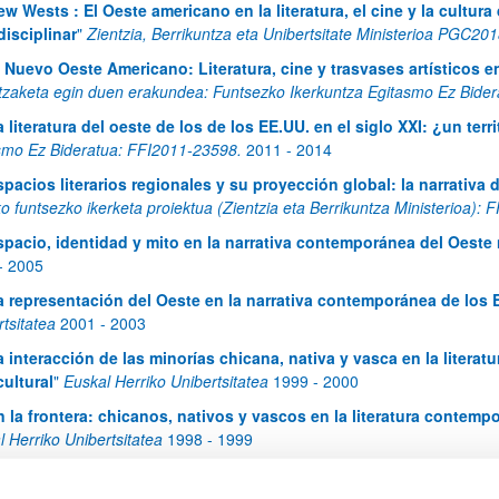
ew Wests : El Oeste americano en la literatura, el cine y la cultur
disciplinar
"
Zientzia, Berrikuntza eta Unibertsitate Ministerioa PGC2
l Nuevo Oeste Americano: Literatura, cine y trasvases artísticos en
tzaketa egin duen erakundea: Funtsezko Ikerkuntza Egitasmo Ez Bid
 literatura del oeste de los de los EE.UU. en el siglo XXI: ¿un terr
atu azpiorriak
smo Ez Bideratua: FFI2011-23598.
2011
-
2014
spacios literarios regionales y su proyección global: la narrativa 
o funtsezko ikerketa proiektua (Zientzia eta Berrikuntza Ministerioa):
atu azpiorriak
spacio, identidad y mito en la narrativa contemporánea del Oeste
-
2005
a representación del Oeste en la narrativa contemporánea de los
tsitatea
2001
-
2003
a interacción de las minorías chicana, nativa y vasca en la literat
cultural
"
Euskal Herriko Unibertsitatea
1999
-
2000
n la frontera: chicanos, nativos y vascos en la literatura contem
l Herriko Unibertsitatea
1998
-
1999
iteraturas minoritarias de los Estados Unidos: la representación d
-
1997