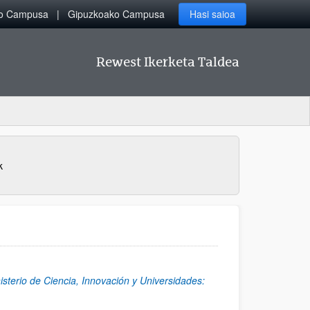
ko Campusa
Gipuzkoako Campusa
Hasi saioa
Rewest Ikerketa Taldea
k
isterio de Ciencia, Innovación y Universidades: