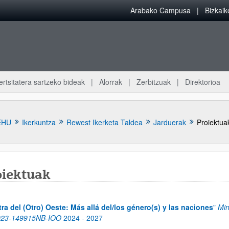
Arabako Campusa
Bizkai
ertsitatera sartzeko bideak
Alorrak
Zerbitzuak
Direktorioa
EHU
Ikerkuntza
Rewest Ikerketa Taldea
Jarduerak
Proiektua
oiektuak
atu azpiorriak
tra del (Otro) Oeste: Más allá del/los género(s) y las naciones
"
Min
023-149915NB-IOO
2024
-
2027