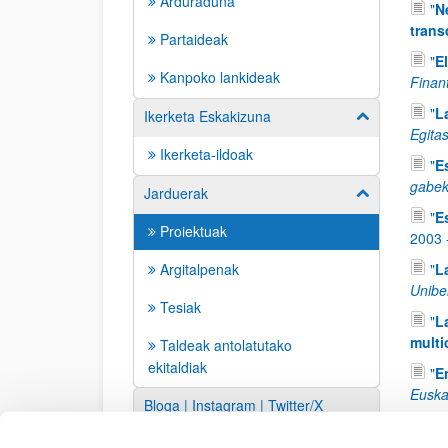
Arduraduna
"
N
trans
Partaideak
"
E
Kanpoko lankideak
Finan
"
La
Ikerketa Eskakizuna
Erakutsi/izkut
Egita
Ikerketa-ildoak
"
E
gabek
Jarduerak
Erakutsi/izkut
"
E
Proiektuak
2003
Argitalpenak
"
L
Uniber
Tesiak
"
L
multi
Taldeak antolatutako
ekitaldiak
"
E
Euska
Bloga | Instagram | Twitter/X
"
L
Estekak
1996