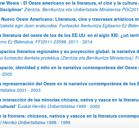
ew Wests : El Oeste americano en la literatura, el cine y la cultur
disciplinar
"
Zientzia, Berrikuntza eta Unibertsitate Ministerioa PGC2
l Nuevo Oeste Americano: Literatura, cine y trasvases artísticos en
tzaketa egin duen erakundea: Funtsezko Ikerkuntza Egitasmo Ez Bid
 literatura del oeste de los de los EE.UU. en el siglo XXI: ¿un terr
atu azpiorriak
smo Ez Bideratua: FFI2011-23598.
2011
-
2014
spacios literarios regionales y su proyección global: la narrativa 
o funtsezko ikerketa proiektua (Zientzia eta Berrikuntza Ministerioa):
atu azpiorriak
spacio, identidad y mito en la narrativa contemporánea del Oeste
-
2005
a representación del Oeste en la narrativa contemporánea de los
tsitatea
2001
-
2003
a interacción de las minorías chicana, nativa y vasca en la literat
cultural
"
Euskal Herriko Unibertsitatea
1999
-
2000
n la frontera: chicanos, nativos y vascos en la literatura contem
l Herriko Unibertsitatea
1998
-
1999
iteraturas minoritarias de los Estados Unidos: la representación d
-
1997