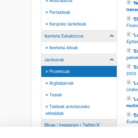
Arduraduna
"
N
trans
Partaideak
"
E
Kanpoko lankideak
Finan
"
La
Ikerketa Eskakizuna
Erakutsi/izkut
Egita
Ikerketa-ildoak
"
E
gabek
Jarduerak
Erakutsi/izkut
"
E
Proiektuak
2003
Argitalpenak
"
L
Uniber
Tesiak
"
L
multi
Taldeak antolatutako
ekitaldiak
"
E
Euska
Bloga | Instagram | Twitter/X
"
L
Estekak
1996