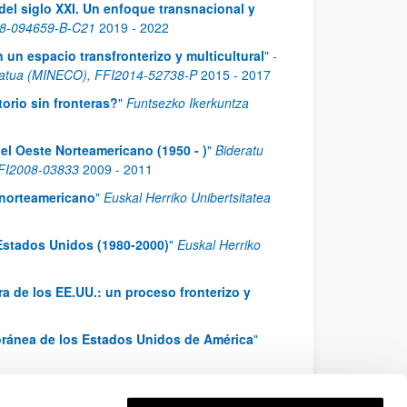
a del siglo XXI. Un enfoque transnacional y
018-094659-B-C21
2019
-
2022
 un espacio transfronterizo y multicultural
"
-
eratua (MINECO), FFI2014-52738-P
2015
-
2017
itorio sin fronteras?
"
Funtsezko Ikerkuntza
del Oeste Norteamericano (1950 - )
"
Bideratu
 FFI2008-03833
2009
-
2011
 norteamericano
"
Euskal Herriko Unibertsitatea
 Estados Unidos (1980-2000)
"
Euskal Herriko
ura de los EE.UU.: un proceso fronterizo y
poránea de los Estados Unidos de América
"
e la identidad
"
Euskal Herriko Unibertsitatea