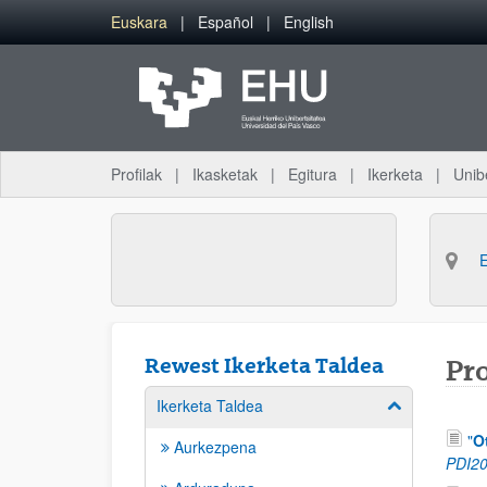
Eduki nagusira joan
Euskara
Español
English
Profilak
Ikasketak
Egitura
Ikerketa
Unib
Rewest Ikerketa Taldea
Pr
Ikerketa Taldea
Erakutsi/izkut
"
O
Aurkezpena
PDI2