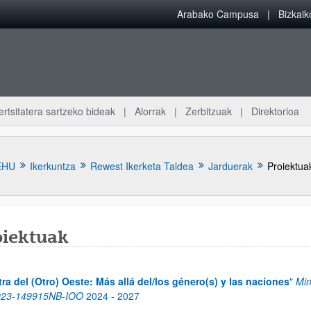
Arabako Campusa
Bizkai
ertsitatera sartzeko bideak
Alorrak
Zerbitzuak
Direktorioa
EHU
Ikerkuntza
Rewest Ikerketa Taldea
Jarduerak
Proiektua
oiektuak
atu azpiorriak
tra del (Otro) Oeste: Más allá del/los género(s) y las naciones
"
Min
023-149915NB-IOO
2024
-
2027