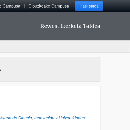
ko Campusa
Gipuzkoako Campusa
Hasi saioa
Rewest Ikerketa Taldea
k
isterio de Ciencia, Innovación y Universidades: