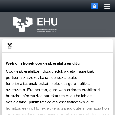
Me
Eduki nagusira joan
nag
ireki
Web orri honek cookieak erabiltzen ditu
Cookieak erabiltzen ditugu edukiak eta iragarkiak
pertsonalizatzeko, baliabide sozialetako
SUPREN Ikerketa
Webgunearen 
Menua
Taldea
funtzionaltasunak eskaintzeko eta gure trafikoa
aztertzeko. Era berean, gure web orriaren erabilerari
buruzko informazioa partekatzen dugu baliabide
sozialetako, publizitateko eta estatistiketako gure
Rubén Seoane - Liburu
hornitzaileekin. Horiek aukera izango dute informazio hori
Kapituluak (2004 urtetik
zeuk eman diezun edo euren zerbitzuak erabili dituzulako