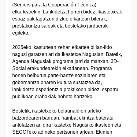
(Seniors para la Cooperación Técnica)
elkartearekin. Lankidetza horren bidez, ikastetxeak
espazioak lagatzen dizkio elkarteari bilerak,
prestakuntza saioak eta bestelako jarduerak
egiteko.
2025eko ikasturtean zehar, elkartea bi lan-ildo
nagusi garatzen ari da Ikastetxe Nagusian. Batetik,
Agenda Nagusiak programa jarri da martxan, 3D-
Social erakundearekin elkarlanean. Programa
honen helburua parte-hartze sozialaren eta
gobernantza onaren kultura sustatzea da,
lankidetza esperientzia praktikoen bidez, esparru
publikoan erabakiak hobeto hartzeko.
Bestetik, ikastetxeko belaunaldien arteko
batzordearen barruan, hainbat ekintza bateratu
antolatzen ari dira Ikastetxe Nagusiko ikasleen eta
SECOTeko adineko pertsonen artean. Ekimen