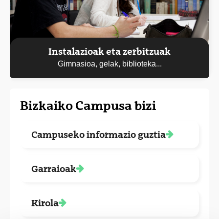
Instalazioak eta zerbitzuak
Gimnasioa, gelak, biblioteka...
Bizkaiko Campusa bizi
Campuseko informazio guztia
Garraioak
Kirola