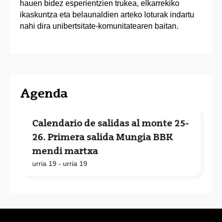
hauen bidez esperientzien trukea, elkarrekiko
ikaskuntza eta belaunaldien arteko loturak indartu
nahi dira unibertsitate-komunitatearen baitan.
Agenda
Calendario de salidas al monte 25-
26. Primera salida Mungia BBK
mendi martxa
urria 19 - urria 19