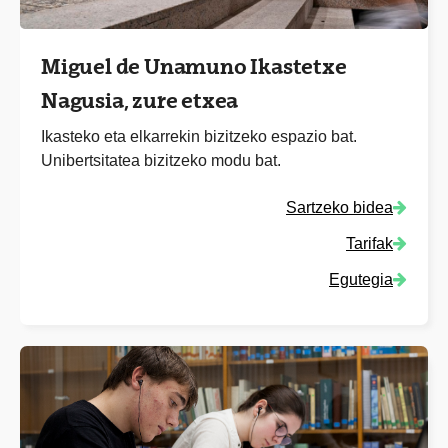
Miguel de Unamuno Ikastetxe
Nagusia, zure etxea
Ikasteko eta elkarrekin bizitzeko espazio bat.
Unibertsitatea bizitzeko modu bat.
Sartzeko bidea
Tarifak
Egutegia