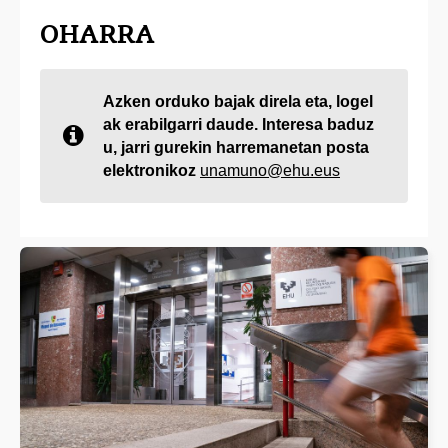
OHARRA
Azken orduko bajak direla eta, logel
ak erabilgarri daude. Interesa baduz
u, jarri gurekin harremanetan posta
elektronikoz
unamuno@ehu.eus