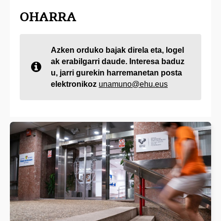
OHARRA
Azken orduko bajak direla eta, logel
ak erabilgarri daude. Interesa baduz
u, jarri gurekin harremanetan posta
elektronikoz
unamuno@ehu.eus