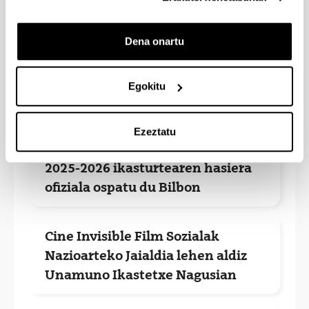
Kultura
Dena onartu
Egokitu
Berriak
Ezeztatu
Unamuno Ikastetxe Nagusiak
2025-2026 ikasturtearen hasiera
ofiziala ospatu du Bilbon
Cine Invisible Film Sozialak
Nazioarteko Jaialdia lehen aldiz
Unamuno Ikastetxe Nagusian