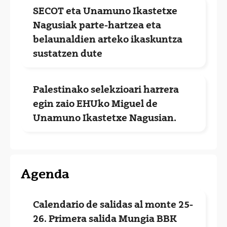
SECOT eta Unamuno Ikastetxe
Nagusiak parte-hartzea eta
belaunaldien arteko ikaskuntza
sustatzen dute
Palestinako selekzioari harrera
egin zaio EHUko Miguel de
Unamuno Ikastetxe Nagusian.
Agenda
Calendario de salidas al monte 25-
26. Primera salida Mungia BBK