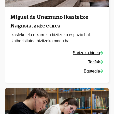
Miguel de Unamuno Ikastetxe
Nagusia, zure etxea
Ikasteko eta elkarrekin bizitzeko espazio bat.
Unibertsitatea bizitzeko modu bat.
Sartzeko bidea
Tarifak
Egutegia