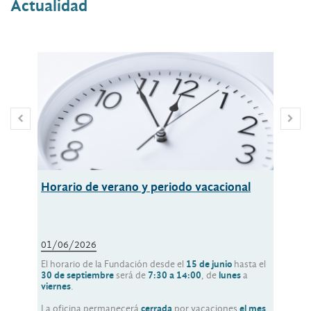
Actualidad
Horario de verano y periodo vacacional
Inno
trav
proy
01/06/2026
01/0
El horario de la Fundación desde el
15 de junio
hasta el
Belén 
30 de septiembre
será de
7:30 a 14:00
, de
lunes
a
la com
viernes
.
de la 
sosten
La oficina permanecerá
cerrada
por vacaciones
el mes
(UPV/E