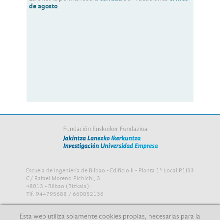
de agosto
.
Escuela de Ingeniería de Bilbao - Edificio II - Planta 1ª Local P1I33
C/ Rafael Moreno Pichichi, 3
48013 - Bilbao (Bizkaia)
Tlf. 944795688 / 660052136
CIF: G48112155
Esta web utiliza solamente cookies propias, necesarias para la