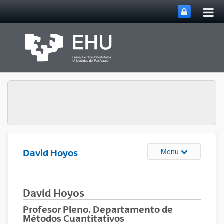
Bas
Saut au contenu principal
la
nav
prin
Basculer la na
Menu
David Hoyos
David Hoyos
Profesor Pleno. Departamento de
Métodos Cuantitativos