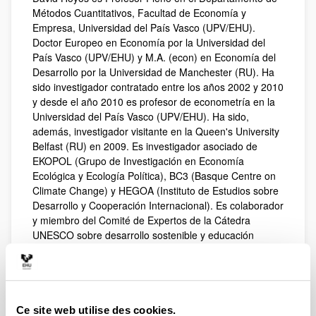
Métodos Cuantitativos, Facultad de Economía y
Empresa, Universidad del País Vasco (UPV/EHU).
Doctor Europeo en Economía por la Universidad del
País Vasco (UPV/EHU) y M.A. (econ) en Economía del
Desarrollo por la Universidad de Manchester (RU). Ha
sido investigador contratado entre los años 2002 y 2010
y desde el año 2010 es profesor de econometría en la
Universidad del País Vasco (UPV/EHU). Ha sido,
además, investigador visitante en la Queen's University
Belfast (RU) en 2009. Es investigador asociado de
EKOPOL (Grupo de Investigación en Economía
Ecológica y Ecología Política), BC3 (Basque Centre on
Climate Change) y HEGOA (Instituto de Estudios sobre
Desarrollo y Cooperación Internacional). Es colaborador
y miembro del Comité de Expertos de la Cátedra
UNESCO sobre desarrollo sostenible y educación
ambiental de la UPV/EHU. Entre 2021 y 2025 ocupó el
cargo de Director de EHUgune – Compromiso e
Impacto Social de la UPV/EHU.
Su principal área de investigación se centra en la
Ce site web utilise des cookies.
relación entre transporte y medio ambiente, donde ha