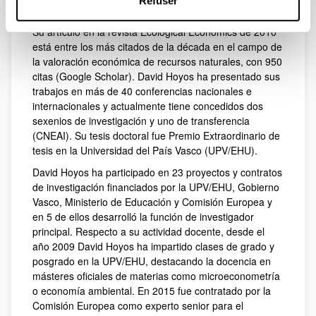
Refuser
Académico de David Hoyos es de 21 con 2518 citas
totales y el índice h de Scopus es de 15 con 1079 citas.
Su artículo en la revista Ecological Economics de 2010
está entre los más citados de la década en el campo de
la valoración económica de recursos naturales, con 950
citas (Google Scholar). David Hoyos ha presentado sus
trabajos en más de 40 conferencias nacionales e
internacionales y actualmente tiene concedidos dos
sexenios de investigación y uno de transferencia
(CNEAI). Su tesis doctoral fue Premio Extraordinario de
tesis en la Universidad del País Vasco (UPV/EHU).
David Hoyos ha participado en 23 proyectos y contratos
de investigación financiados por la UPV/EHU, Gobierno
Vasco, Ministerio de Educación y Comisión Europea y
en 5 de ellos desarrolló la función de investigador
principal. Respecto a su actividad docente, desde el
año 2009 David Hoyos ha impartido clases de grado y
posgrado en la UPV/EHU, destacando la docencia en
másteres oficiales de materias como microeconometría
o economía ambiental. En 2015 fue contratado por la
Comisión Europea como experto senior para el