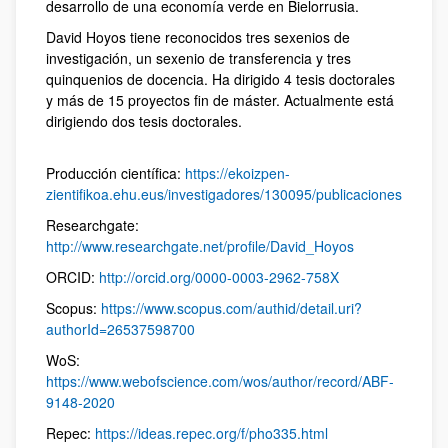
desarrollo de una economía verde en Bielorrusia.
David Hoyos tiene reconocidos tres sexenios de
investigación, un sexenio de transferencia y tres
quinquenios de docencia. Ha dirigido 4 tesis doctorales
y más de 15 proyectos fin de máster. Actualmente está
dirigiendo dos tesis doctorales.
Producción científica:
https://ekoizpen-
zientifikoa.ehu.eus/investigadores/130095/publicaciones
Researchgate:
http://www.researchgate.net/profile/David_Hoyos
ORCID:
http://orcid.org/0000-0003-2962-758X
Scopus:
https://www.scopus.com/authid/detail.uri?
authorId=26537598700
WoS:
https://www.webofscience.com/wos/author/record/ABF-
9148-2020
Repec:
https://ideas.repec.org/f/pho335.html