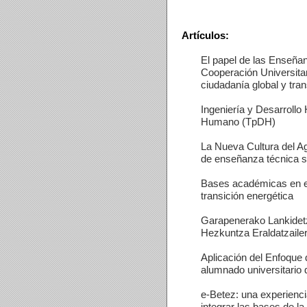
Artículos:
El papel de las Enseñan
Cooperación Universitar
ciudadanía global y tra
Ingeniería y Desarrollo
Humano (TpDH)
La Nueva Cultura del Ag
de enseñanza técnica s
Bases académicas en es
transición energética
Garapenerako Lankidet
Hezkuntza Eraldatzaile
Aplicación del Enfoque 
alumnado universitario 
e-Betez: una experienci
integrar las bases de la