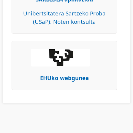
Unibertsitatera Sartzeko Proba
(USaP): Noten kontsulta
EHUko webgunea