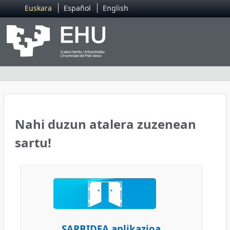
Euskara
Español
English
Nahi duzun atalera zuzenean
sartu!
SARBIDEA aplikazioa