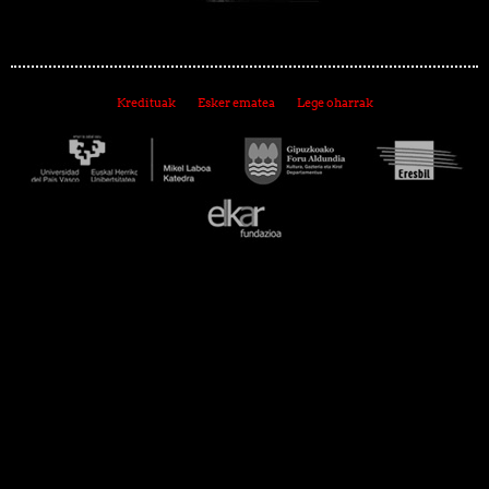
Kredituak
Esker ematea
Lege oharrak