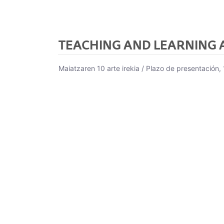
TEACHING AND LEARNING AW
Maiatzaren 10 arte irekia / Plazo de presentación