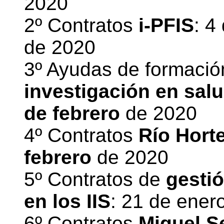
2020
2º Contratos
i-PFIS
: 4
de 2020
3º Ayudas de formaci
investigación en sal
de febrero
de 2020
4º Contratos
Río Hort
febrero
de 2020
5º Contratos de
gestió
en los IIS
: 21 de ener
6º Contratos
Miguel S