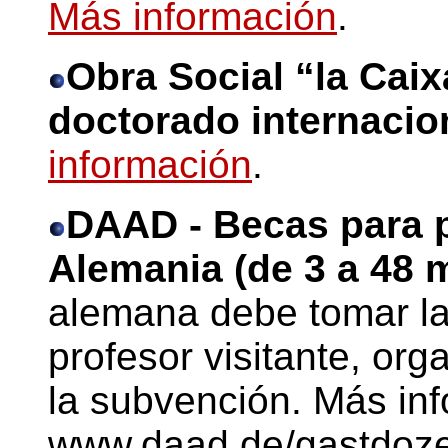
Más información
.
Obra Social “la Cai
doctorado internaci
información
.
DAAD - Becas para p
Alemania (de 3 a 48 
alemana debe tomar la i
profesor visitante, orga
la subvención. Más in
www.daad.de/gastdoze