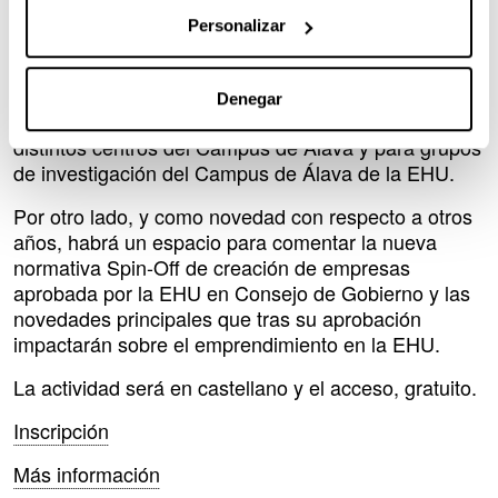
de empresas (spin-off)’.
Personalizar
El objetivo de esta jornada es dar a conocer las
iniciativas de apoyo a la Transferencia de
Conocimiento y Tecnología accesibles para el
Denegar
personal docente e investigador y alumnado de los
distintos centros del Campus de Álava y para grupos
de investigación del Campus de Álava de la EHU.
Por otro lado, y como novedad con respecto a otros
años, habrá un espacio para comentar la nueva
normativa Spin-Off de creación de empresas
aprobada por la EHU en Consejo de Gobierno y las
novedades principales que tras su aprobación
impactarán sobre el emprendimiento en la EHU.
La actividad será en castellano y el acceso, gratuito.
Inscripción
Más información