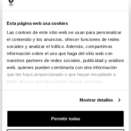
Tecnología
EVENTO
Esta página web usa cookies
cuándo y dónde
Las cookies de este sitio web se usan para personalizar
el contenido y los anuncios, ofrecer funciones de redes
09/06/2026, 10:00
sociales y analizar el tráfico. Además, compartimos
l
Sala de videoconferencias -
Centro de
información sobre el uso que haga del sitio web con
u
Investigación Lascaray
g
nuestros partners de redes sociales, publicidad y análisis
a
Miguel Unamuno 3
. -
01006
-
Vitoria-Gasteiz
r
web, quienes pueden combinarla con otra información
(Álava)
que les haya proporcionado o que hayan recopilado a
partir del uso que haya hecho de sus servicios.
Compartir en Facebook - (Abre una nueva ventana)
Compartir en Bluesky - (Abre una nueva ve
Compartir en Linkedin - (Abre una 
Compartir en Whatsapp - (A
Compartir en Telegr
Enviar por c
Copi
Mostrar detalles
Descripción
El Salón de actos del Centro Investigación Laskaray
del Campusa de Álava acogerá la jornada
‘Transferencia de resultados de investigación,
Permitir todas
emprendimiento y nueva normativa EHU de creación