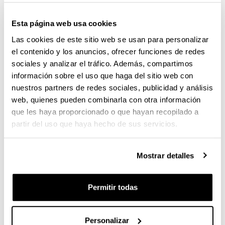
investigaciones sobre las desigualdades de género
en la carrera académica y profesional. Sus
Esta página web usa cookies
aportaciones han ayudado a comprender mejor
Las cookies de este sitio web se usan para personalizar
cómo las expectativas, los incentivos y los procesos
de evaluación pueden afectar de forma diferente a
el contenido y los anuncios, ofrecer funciones de redes
mujeres y hombres.
sociales y analizar el tráfico. Además, compartimos
información sobre el uso que haga del sitio web con
Precisamente, una parte fundamental de su carrera
nuestros partners de redes sociales, publicidad y análisis
científica se ha centrado en analizar las barreras que
web, quienes pueden combinarla con otra información
todavía encuentran las mujeres en determinados
que les haya proporcionado o que hayan recopilado a
ámbitos profesionales. Una inquietud que surgió
partir del uso que haya hecho de sus servicios.
desde sus primeros años como investigadora.
“Cuando asistía a seminarios y congresos veía que
apenas había mujeres. Aquello me llevó a
Mostrar detalles
preguntarme qué estaba ocurriendo en nuestra
profesión y por qué la presencia femenina era tan
reducida”, explica.
Permitir todas
Entre sus investigaciones más recientes destaca un
trabajo desarrollado junto a los economistas David
Personalizar