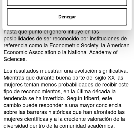
Card, Stefano DellaVigna y Patricia Funk sobre los
mecanismos de reconocimiento de la excelencia
científica en las principales asociaciones
Denegar
internacionales de Economía. El estudio analiza
hasta qué punto el género influye en las
posibilidades de ser reconocido por instituciones de
referencia como la Econometric Society, la American
Economic Association o la National Academy of
Sciences.
Los resultados muestran una evolución significativa.
Mientras que durante buena parte del siglo XX las
mujeres tenían menos probabilidades de recibir este
tipo de reconocimientos, en la última década la
tendencia se ha invertido. Según Iriberri, este
cambio puede responder a una mayor conciencia
sobre las barreras históricas que han afrontado las
mujeres científicas y a la creciente valoración de la
diversidad dentro de la comunidad académica.