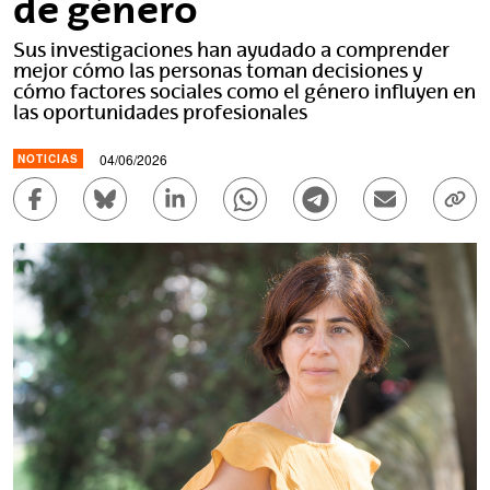
de género
Sus investigaciones han ayudado a comprender
mejor cómo las personas toman decisiones y
cómo factores sociales como el género influyen en
las oportunidades profesionales
04/06/2026
NOTICIAS
Compartir en Facebook - (Abre una nueva ventana)
Compartir en Bluesky - (Abre una nueva ve
Compartir en Linkedin - (Abre una 
Compartir en Whatsapp - (A
Compartir en Telegr
Enviar por c
Copi