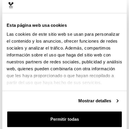
al consumo de pescado azul, rico en grasas
saludables omega-3.
El estudio incluyó 18 participantes, hombres y
Esta página web usa cookies
mujeres de entre 18 y 65 años, sin enfermedades.
Las cookies de este sitio web se usan para personalizar
Durante cinco semanas, las 18 personas
el contenido y los anuncios, ofrecer funciones de redes
participaron en una intervención nutricional. Primero
sociales y analizar el tráfico. Además, compartimos
siguieron su dieta habitual, luego evitaron el pescado
información sobre el uso que haga del sitio web con
y, finalmente, consumieron caballa enlatada varias
veces por semana. En cada fase, recogimos
nuestros partners de redes sociales, publicidad y análisis
muestras de sangre y analizamos los niveles de
web, quienes pueden combinarla con otra información
diferentes ácidos grasos.
que les haya proporcionado o que hayan recopilado a
partir del uso que haya hecho de sus servicios.
De los cuestionarios a la analítica objetiva
Los resultados fueron claros. Antes de comenzar la
Mostrar detalles
intervención, el perfil de ácidos grasos reveló
distintos patrones de dieta entre los participantes.
Permitir todas
Por un lado, aquellas personas que habitualmente
consumían lácteos azucarados, bebidas