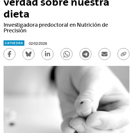
verdad sobre nuestra
dieta
Investigadora predoctoral en Nutrición de
Precisión
02/02/2026
CATHEDRA
Compartir en Facebook - (Abre una nueva ventana)
Compartir en Bluesky - (Abre una nueva ve
Compartir en Linkedin - (Abre una 
Compartir en Whatsapp - (A
Compartir en Telegr
Enviar por c
Copi