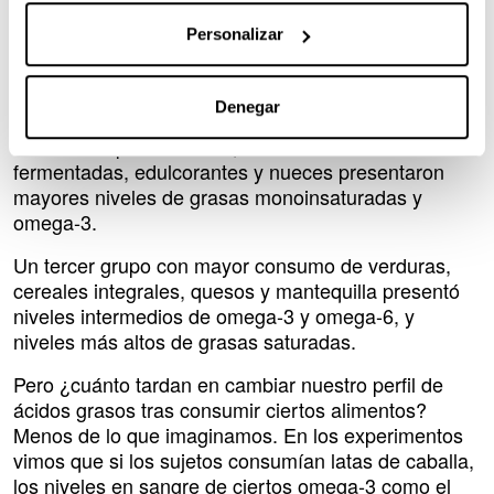
carbonatadas y azúcar presentaron mayores niveles
Personalizar
de grasas omega-6 y menores niveles de grasas
omega-3. Eso es importante porque cuando el
omega-6 está descompensadamente elevado,
el
Denegar
riesgo de fallecer aumenta
. Por el contrario, quienes
consumían pescado azul, bebidas alcohólicas
fermentadas, edulcorantes y nueces presentaron
mayores niveles de grasas monoinsaturadas y
omega-3.
Un tercer grupo con mayor consumo de verduras,
cereales integrales, quesos y mantequilla presentó
niveles intermedios de omega-3 y omega-6, y
niveles más altos de grasas saturadas.
Pero ¿cuánto tardan en cambiar nuestro perfil de
ácidos grasos tras consumir ciertos alimentos?
Menos de lo que imaginamos. En los experimentos
vimos que si los sujetos consumían latas de caballa,
los niveles en sangre de ciertos omega-3 como el