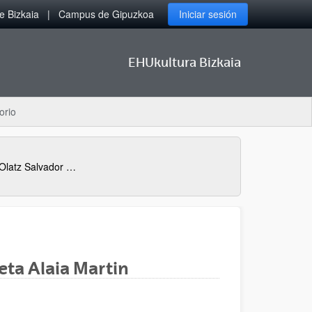
 Bizkaia
Campus de Gipuzkoa
Iniciar sesión
EHUkultura Bizkaia
orio
Espectáculo: "1:1 eskala". Olatz Salvador eta Alaia Martin
eta Alaia Martin