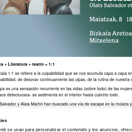
a + Literatura + teatro = 1:1
cripción
ala 1:1 se refiere a la culpabilidad que se nos acumula capa a capa en 
pabilidad, de desovar continuamente las ulpas, de la rutina de nuestra c
lpa es una sensación recurrente en las vidas (sobre todo) de las muje
ce defectuosos- se sedimenta en el interior hasta cubrirlo todo.
 Salvador y Alaia Martín han buscado una vía de escape en la música y 
, relativizarla y transformarla para volver al gozo del reconocimiento y 
sis, a la responsabilidad.
ies
a: euskera
web se usan para personalizar el contenido y los anuncios, ofrec