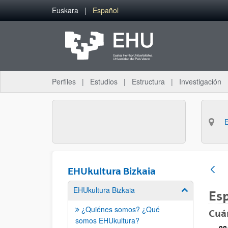
Saltar al contenido principal
Euskara
Español
Perfiles
Estudios
Estructura
Investigación
EHUkultura Bizkaia
EHUkultura Bizkaia
Mostrar/ocult
Esp
¿Quiénes somos? ¿Qué
Cuá
somos EHUkultura?