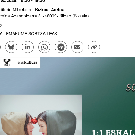
/05/2026, 18:30
- 19:30
ditorio Mitxelena -
Bizkaia Aretoa
enida Abandoibarra 3
. -
48009
-
Bilbao
(Bizkaia)
o
ar subpáginas
AL EMAKUME SORTZAILEAK
mpartir en Facebook - (Abre una nueva ventana)
Compartir en Bluesky - (Abre una nueva ventana)
Compartir en Linkedin - (Abre una nueva ventana)
Compartir en Whatsapp - (Abre una nueva vent
Compartir en Telegram - (Abre una nu
Enviar por correo electrónico
Copiar enlace - (Abr
ar subpáginas