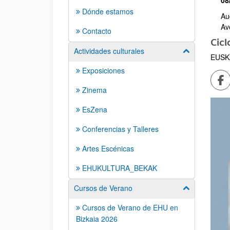
08
Dónde estamos
Au
Av
Contacto
Cicl
Actividades culturales
Mostrar/ocult
EUSK
Exposiciones
Co
Zinema
EsZena
Conferencias y Talleres
Artes Escénicas
EHUKULTURA_BEKAK
Cursos de Verano
Mostrar/ocult
Cursos de Verano de EHU en
Bizkaia 2026