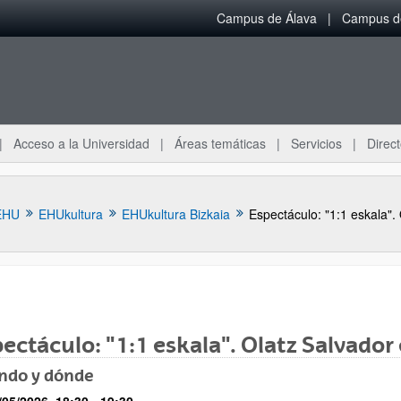
Campus de Álava
Campus de
Acceso a la Universidad
Áreas temáticas
Servicios
Direct
EHU
EHUkultura
EHUkultura Bizkaia
ar subpáginas
ectáculo: "1:1 eskala". Olatz Salvador 
ndo y dónde