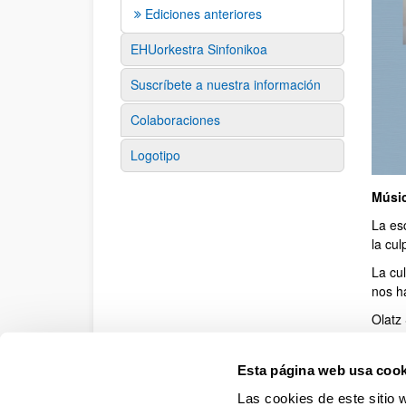
Ediciones anteriores
EHUorkestra Sinfonikoa
Suscríbete a nuestra información
Colaboraciones
Logotipo
Músic
Des
La esc
la cul
La cu
nos ha
Olatz
medida
paráli
Esta página web usa cook
Idiom
Las cookies de este sitio 