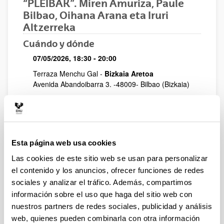
“PLEIBAK”. Miren Amuriza, Paule
Bilbao, Oihana Arana eta Iruri
Altzerreka
Cuándo y dónde
07/05/2026, 18:30
- 20:00
Terraza Menchu Gal -
Bizkaia Aretoa
Avenida Abandoibarra 3
. -
48009
-
Bilbao
(Bizkaia)
Ciclo
EUSKAL EMAKUME SORTZAILEAK
Compartir en Facebook - (Abre una nueva ventana)
Compartir en Bluesky - (Abre una nueva ventana)
Compartir en Linkedin - (Abre una nueva v
Compartir en Whatsapp - (Abre un
Compartir en Telegram - (
Enviar por correo 
Copiar enl
Esta página web usa cookies
Las cookies de este sitio web se usan para personalizar
el contenido y los anuncios, ofrecer funciones de redes
sociales y analizar el tráfico. Además, compartimos
información sobre el uso que haga del sitio web con
nuestros partners de redes sociales, publicidad y análisis
web, quienes pueden combinarla con otra información