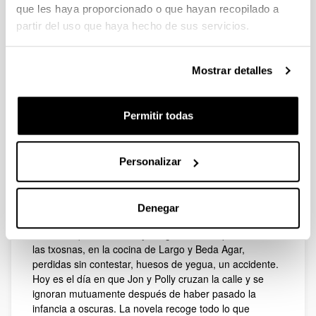
que les haya proporcionado o que hayan recopilado a
partir del uso que haya hecho de sus servicios.
Textos: Miren Amuriza
Descripción
Mostrar detalles
Música: Paule Bilbao
Bertsolaris: Oihana Arana e Iruri Altzerreka
Permitir todas
Se combinarán lecturas musicales de fragmentos
seleccionados de la novela con bertsos improvisados;
algunos temas basados en textos, otros más ligados a
Personalizar
la actualidad.
Sinopsis: Un paisaje adolescente rural-poligonal,
pasillos atemporales del instituto, bajar en bus a Moro y
Denegar
subir en moto al velódromo, Hemen At, Chenoa, Su Ta,
los marroquíes del local y los guerreros superiores de
las txosnas, en la cocina de Largo y Beda Agar,
perdidas sin contestar, huesos de yegua, un accidente.
Hoy es el día en que Jon y Polly cruzan la calle y se
ignoran mutuamente después de haber pasado la
infancia a oscuras. La novela recoge todo lo que