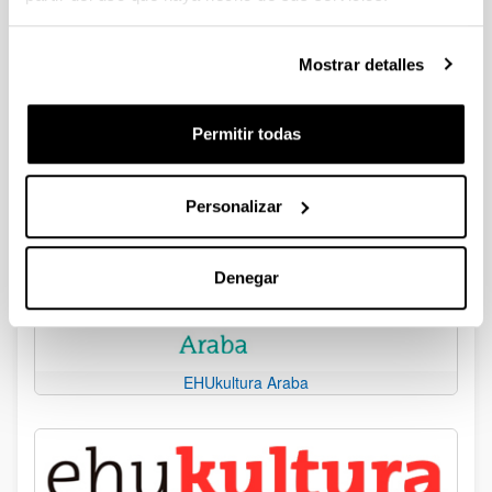
Datos de contacto
(Abre una nueva ventana)
Página web:
Instagram
Mostrar detalles
Permitir todas
Agenda
Personalizar
Campus
Denegar
EHUkultura Araba