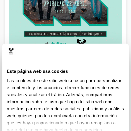
48280 es un proyecto musical nacido en Lekeitio, que une la
Descripción
pasión por la música con la idea de crear algo propio en
equipo. Formado por Blesz, Karzu, Lil, Ox, Ruizma y
Esta página web usa cookies
TxoronBeats, el grupo tiene sus raíces en encuentros en
Las cookies de este sitio web se usan para personalizar
parques y con distintas cuadrillas del pueblo, donde
el contenido y los anuncios, ofrecer funciones de redes
empezaron a generar un ambiente único a través del rap y
sociales y analizar el tráfico. Además, compartimos
la música. Combina letras en euskera potentes, energía
información sobre el uso que haga del sitio web con
callejera y espíritu de fiesta, siempre buscando ofrecer un
disfrute musical auténtico. 48280 propone una experiencia
nuestros partners de redes sociales, publicidad y análisis
cercana y directa, conecta con su público y persigue el
web, quienes pueden combinarla con otra información
sueño de llevar su música popular y versátil lo más lejos
que les haya proporcionado o que hayan recopilado a
posible.
partir del uso que haya hecho de sus servicios.