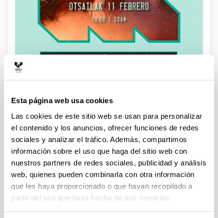
Moundrag es un dúo de rock progresivo y heavy psych de
Esta página web usa cookies
Descripción
Bretaña (Francia), formado por los hermanos Camille y Colin
Las cookies de este sitio web se usan para personalizar
Goellaën Duvivier.
el contenido y los anuncios, ofrecer funciones de redes
Su música se caracteriza por una mezcla de riffs potentes,
sociales y analizar el tráfico. Además, compartimos
momentos épicos y partes más íntimas, con influencias del
información sobre el uso que haga del sitio web con
rock progresivo y psicodélico de los años 70. Además de su
nuestros partners de redes sociales, publicidad y análisis
trabajo como dúo, colaboraron con la banda Komodor en el
proyecto conjunto Komodrag and the Mounodor.
web, quienes pueden combinarla con otra información
que les haya proporcionado o que hayan recopilado a
Datos de contacto
partir del uso que haya hecho de sus servicios.
(Abre una nueva ventana)
Página web:
Instagram