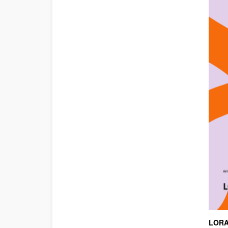
LORA
Des