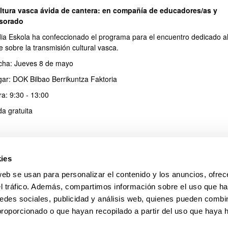
ltura vasca ávida de cantera: en compañía de educadores/as y
esorado
dia Eskola ha confeccionado el programa para el encuentro dedicado a
 sobre la transmisión cultural vasca.
cha: Jueves 8 de mayo
gar: DOK Bilbao Berrikuntza Faktoria
a: 9:30 - 13:00
da gratuita
da dirigida a profesorado, profesionales de la educación y personal de
ransmisión cultural.
ies
 invitado/a!
web se usan para personalizar el contenido y los anuncios, ofrec
stro
el tráfico. Además, compartimos información sobre el uso que ha
ción web:
LORALDIA. EUSKAL KULTURA GAUR
edes sociales, publicidad y análisis web, quienes pueden combin
proporcionado o que hayan recopilado a partir del uso que haya