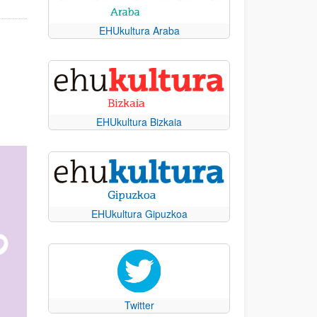
EHUkultura Araba
ana)
eva ventana)
 - (Abre una nueva ventana)
e una nueva ventana)
EHUkultura Bizkaia
EHUkultura Gipuzkoa
Twitter