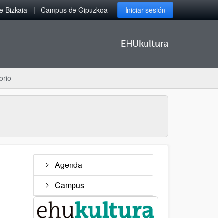
 Bizkaia
Campus de Gipuzkoa
Iniciar sesión
EHUkultura
orio
Agenda
Campus