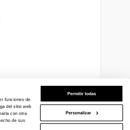
l
dicado
Permitir todas
er funciones de
ga del sitio web
Personalizar
arla con otra
 hecho de sus