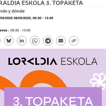
RALDIA ESKOLA 3. TOPAKETA
ndo y dónde
/05/2025
08/05/2025,
09:30
- 13:00
orario
eves
:
09:30 - 13:00
mpartir en Facebook - (Abre una nueva ventana)
Compartir en Bluesky - (Abre una nueva ventana)
Compartir en Linkedin - (Abre una nueva ventana)
Compartir en Whatsapp - (Abre una nueva vent
Compartir en Telegram - (Abre una nu
Enviar por correo electrónico
Copiar enlace - (Abr