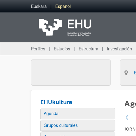
Saltar al contenido principal
Euskara
Español
Perfiles
Estudios
Estructura
Investigación
EHUkultura
Ag
Agenda
Grupos culturales
JOR