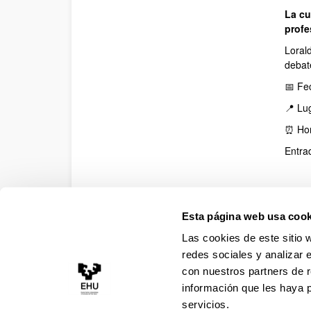
La cu
prof
Loral
debate
📅 Fe
📍 Lu
⏰ Hor
Entra
Jorna
a la t
Esta página web usa cook
¡Estás
Las cookies de este sitio 
Regi
redes sociales y analizar 
Direc
con nuestros partners de r
información que les haya 
servicios.