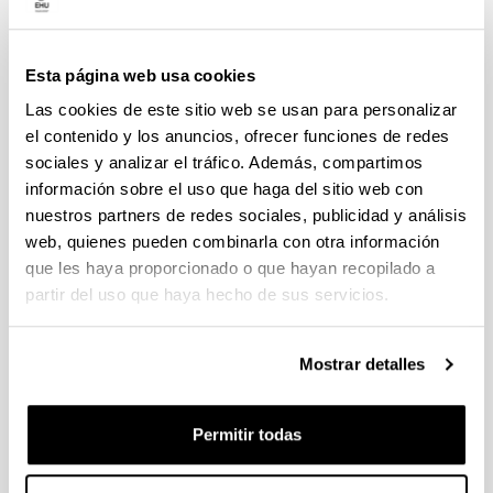
correspondencia con el Marco Común Europeo
de Referencia para las Lenguas
.
Esta página web usa cookies
Las cookies de este sitio web se usan para personalizar
el contenido y los anuncios, ofrecer funciones de redes
sociales y analizar el tráfico. Además, compartimos
información sobre el uso que haga del sitio web con
nuestros partners de redes sociales, publicidad y análisis
web, quienes pueden combinarla con otra información
que les haya proporcionado o que hayan recopilado a
partir del uso que haya hecho de sus servicios.
Mostrar detalles
Sesión de información sobre las
acreditaciones lingüísticas y
Permitir todas
exámenes para movilidad
(Abre una nueva ventana)