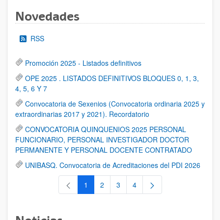
Novedades
RSS
Promoción 2025 - Listados definitivos
OPE 2025 . LISTADOS DEFINITIVOS BLOQUES 0, 1, 3,
4, 5, 6 Y 7
Convocatoria de Sexenios (Convocatoria ordinaria 2025 y
extraordinarias 2017 y 2021). Recordatorio
CONVOCATORIA QUINQUENIOS 2025 PERSONAL
FUNCIONARIO, PERSONAL INVESTIGADOR DOCTOR
PERMANENTE Y PERSONAL DOCENTE CONTRATADO
UNIBASQ. Convocatoria de Acreditaciones del PDI 2026
1
2
3
4
Página
Página
Página
Página