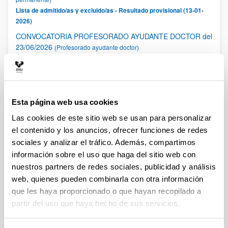
Lista de admitido/as y excluido/as - Resultado provisional (13-01-
2026)
CONVOCATORIA PROFESORADO AYUDANTE DOCTOR del
23/06/2026
(Profesorado ayudante doctor)
Lista de admitido/as y excluido/as - Resultado provisional (30-07-
2026)
CONVOCATORIA DE PROFESORADO AGREGADO
(Profesorado permanente)
Esta página web usa cookies
Lista de admitido/as y excluido/as - Anuncio (29-07-2026)
Las cookies de este sitio web se usan para personalizar
1
2
3
...
13
Página
Página
Página
Páginas intermedias Use TAB 
Página
el contenido y los anuncios, ofrecer funciones de redes
sociales y analizar el tráfico. Además, compartimos
información sobre el uso que haga del sitio web con
nuestros partners de redes sociales, publicidad y análisis
web, quienes pueden combinarla con otra información
que les haya proporcionado o que hayan recopilado a
partir del uso que haya hecho de sus servicios.
Portal de Empleo