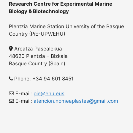
Research Centre for Experimental Marine
Biology & Biotechnology
Plentzia Marine Station University of the Basque
Country (PiE-UPV/EHU)
Areatza Pasealekua
48620 Plentzia – Bizkaia
Basque Country (Spain)
Phone: +34 94 601 8451
E-mail:
pie@ehu.eus
E-mail:
atencion.nomeaplastes@gmail.com