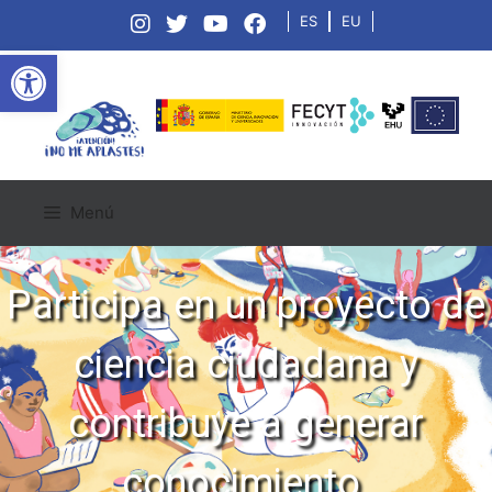
ES
EU
Open toolbar
Menú
Participa en un proyecto de
ciencia ciudadana y
contribuye a generar
conocimiento.