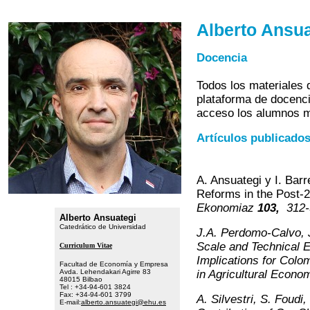
Alberto Ansua
Docencia
Todos los materiales
plataforma de docenci
acceso los alumnos m
Artículos publicado
A. Ansuategi y I. Bar
Reforms in the Post-
Ekonomiaz
103,
312-
Alberto Ansuategi
Catedrático de Universidad
J.A. Perdomo-Calvo, J
Scale and Technical E
Curriculum Vitae
Implications for Colom
Facultad de Economía y Empresa
Avda. Lehendakari Agirre 83
in Agricultural Econo
48015 Bilbao
Tel : +34-94-601 3824
Fax: +34-94-601 3799
A. Silvestri, S. Foudi
E-mail:
alberto.ansuategi@ehu.es