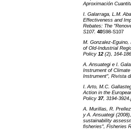
Aproximación Cuantit
I. Galarraga, L.M. Aba
Effectiveness and Imp
Rebates: The "Renove
S107
.
40
S98-S107
M. Gonzalez-Eguino, I
of Old-Industrial Reg
Policy
12
(2),
164-18
A. Ansuategi e I. Gala
Instrument of Climate
Instrument",
Rivista d
I. Arto, M.C. Gallaste
Action in the Europe
Policy
37
, 3
194-3924.
A. Murillas, R. Prell
y A. Ansuategi (2008)
sustainability assess
fisheries",
Fisheries 