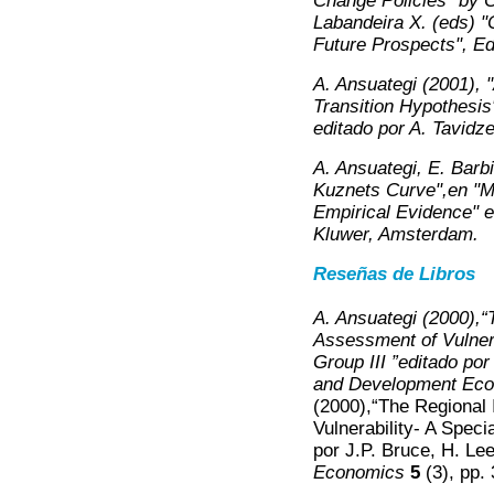
Change Policies" by C
Labandeira X. (eds) "
Future Prospects", E
A. Ansuategi (2001), 
Transition Hypothesis
editado por A. Tavidz
A. Ansuategi, E. Barb
Kuznets Curve",en "M
Empirical Evidence" e
Kluwer, Amsterdam.
Reseñas de Libros
A. Ansuategi (2000),
Assessment of Vulnera
Group III ”editado por
and Development Ec
(2000),“The Regional
Vulnerability- A Speci
por J.P. Bruce, H. Le
Economics
5
(3), pp.