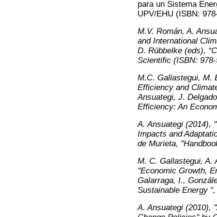
para un Sistema Energé
UPV/EHU (ISBN: 978-
M.V. Román, A. Ansua
and International Clim
D. Rübbelke (eds), “C
Scientific (ISBN: 978
M.C. Gallastegui, M. 
Efficiency and Clima
Ansuategi, J. Delgado
Efficiency: An Econom
A. Ansuategi (2014), 
Impacts and Adaptatio
de Murieta, "Handboo
M. C. Gallastegui, A.
"Economic Growth, En
Galarraga, I., Gonzá
Sustainable Energy "
A. Ansuategi (2010), 