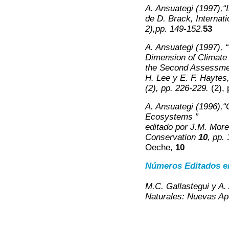
A. Ansuategi (1997),“I
de D. Brack,
Internat
2),pp. 149-152.
53
A. Ansuategi (1997),
Dimension of Climate 
the Second Assessment
H. Lee y E. F. Haytes
(2), pp. 226-229.
(2), 
A. Ansuategi (1996),
Ecosystems ”
editado por J.M. Mor
Conservation
10
, pp.
Oeche,
10
Números Editados e
M.C. Gallastegui y A
Naturales: Nuevas Ap