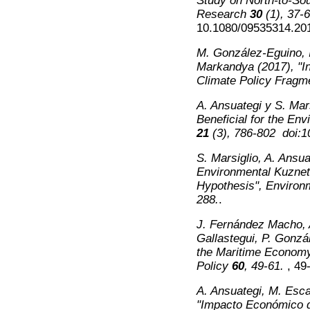
Study on North-to-Sou
Research
30
(1), 37-
10.1080/09535314.20
M. González-Eguino, I.
Markandya (2017), "In
Climate Policy Fragme
A. Ansuategi y S. Mar
Beneficial for the En
21
(3), 786-802
doi:10
S. Marsiglio, A. Ansua
Environmental Kuznet
Hypothesis",
Environ
288
.
.
J. Fernández Macho, A
Gallastegui, P. Gonzá
the Maritime Economy:
Policy
60
, 49-61.
, 49
A. Ansuategi, M. Esca
"Impacto Económico d