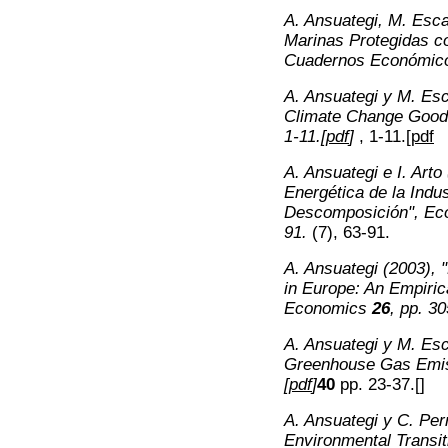
A. Ansuategi, M. Esc
Marinas Protegidas co
Cuadernos Económic
A. Ansuategi y M. Esc
Climate Change Good 
1-11.[
pdf
]
, 1-11.[
pdf
A. Ansuategi e I. Arto
Energética de la Indu
Descomposición",
Ec
91.
(7), 63-91.
A. Ansuategi (2003),
in Europe: An Empiric
Economics
26
, pp. 30
A. Ansuategi y M. Es
Greenhouse Gas Emi
[
pdf
]
40
pp. 23-37.[]
A. Ansuategi y C. Per
Environmental Transi