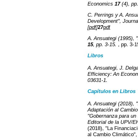
Economics
17
(4), pp
C. Perrings y A. Ansua
Development",
Journa
[
pdf
]
27
pdf
A. Ansuategi (1995),
15
, pp. 3-15.
, pp. 3-1
Libros
A. Ansuategi, J. Delg
Efficiency: An Econom
03631-1.
Capítulos en Libros
A. Ansuategi (2018), "
Adaptación al Cambio 
"Gobernanza para un 
Editorial de la UPV/
(2018), "La Financiaci
al Cambio Climático"