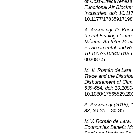
of Cost-Effectiveness 
Functional Air Blocks
Industries
. doi: 10.1
10.1177/17835917198
A. Ansuategi, D. Know
"Local Fishing Commu
México: An Inter-Sect
Environmental and R
10.1007/s10640-018-
00308-05.
M. V. Román de Lara, I
Trade and the Distrib
Disbursement of Clima
639-654
. doi: 10.108
10.1080/17565529.20
A. Ansuategi (2018), "
32
, 30-35.
, 30-35.
M.V. Román de Lara, 
Economies Benefit Mo