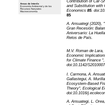
Contribution of Car-S
Areas de Interés
and Substitution with
Economía Ambiental y de los
Recursos Naturales
Economics
85
. doi:1
Macroeconomía
85
A. Ansuategi (2020), 
Gran Recesión: Balan
Aniversario: La Huell
Retos de País.
M.V. Roman de Lara, I
Economic Implication
for Climate Finance "
doi:10.1142/S201000
I. Carmona, A. Ansua
Gallastegui, A. Murill
Ecosystem-Based Fish
Theory",
Ecological 
doi:10.1016/j.ecolec
A. Ansuategi, L. Orea,