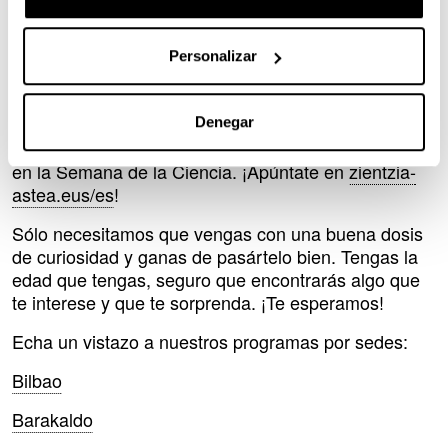
Semana de la Ciencia.
Botánica, arqueología, astronomía, ejercicio físico,
Personalizar
geología, química, medioambiente, robótica, historia,
automoción, pintura, física, lenguaje, biología,
matemáticas… son sólo algunas de las áreas que
Denegar
podrás conocer de cerca y de forma práctica y lúdica
en la Semana de la Ciencia. ¡Apúntate en
zientzia-
astea.eus/es
!
Sólo necesitamos que vengas con una buena dosis
de curiosidad y ganas de pasártelo bien. Tengas la
edad que tengas, seguro que encontrarás algo que
te interese y que te sorprenda. ¡Te esperamos!
Echa un vistazo a nuestros programas por sedes:
Bilbao
Barakaldo