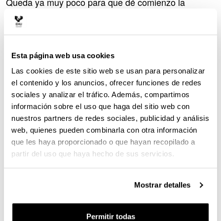
Descripción
Queda ya muy poco para que dé comienzo la
Semana de la Ciencia, la Tecnología y la Innovación.
Organizada por la Universidad del País Vasco, está
destinada a todas aquellas personas que sientan
curiosidad por lo que les rodea, sean jóvenes,
Esta página web usa cookies
mayores, niñas, niños o adolescentes. En Zientzia
Astea 2023 tendrán la oportunidad de ver, escuchar,
Las cookies de este sitio web se usan para personalizar
sentir y hablar de ciencia con quienes trabajan día a
el contenido y los anuncios, ofrecer funciones de redes
día en ella.
sociales y analizar el tráfico. Además, compartimos
información sobre el uso que haga del sitio web con
Esta edición girará en torno a la
,
“Salud Planetaria”
nuestros partners de redes sociales, publicidad y análisis
ya que el bienestar de las plantas y de los animales
web, quienes pueden combinarla con otra información
está directamente ligado a la salud humana.
que les haya proporcionado o que hayan recopilado a
Talleres, conferencias, exposiciones, concursos,
partir del uso que haya hecho de sus servicios.
y mucho más es lo
monólogos, visitas guiadas
que encontrarás en
, en
Bizkaia Aretoa de Bilbao
, en el
Tabakalera de Donostia
Museo Bibat y la
Mostrar detalles
y en el
Escuela de Ingeniería de Vitoria-Gasteiz
.
Centro Cívico Clara Campoamor de Barakaldo
Todo ello del
en la XXIII
8 al 12 de noviembre
Permitir todas