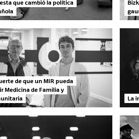
esta que cambió la política
Biz
añola
gau
uerte de que un MIR pueda
ir Medicina de Familia y
unitaria
La i