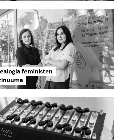
ealogia feministen
tinuuma