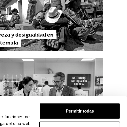
reza y desigualdad en
temala
Permitir todas
ién decide hasta dónde
er funciones de
e llegar la ciencia?
ga del sitio web