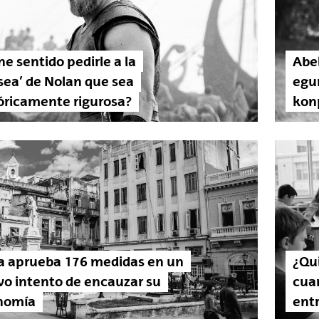
ne sentido pedirle a la
Abel
sea’ de Nolan que sea
egun
óricamente rigurosa?
kon
a aprueba 176 medidas en un
¿Qu
o intento de encauzar su
cuan
nomía
entr