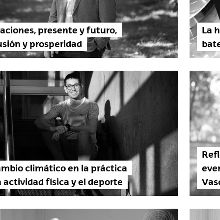
aciones, presente y futuro,
La h
usión y prosperidad
bate
Refl
ambio climático en la práctica
even
a actividad física y el deporte
Vas