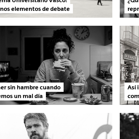
ema Universitario Vasco:
¿Qu
unos elementos de debate
repr
er sin hambre cuando
Así 
emos un mal día
com