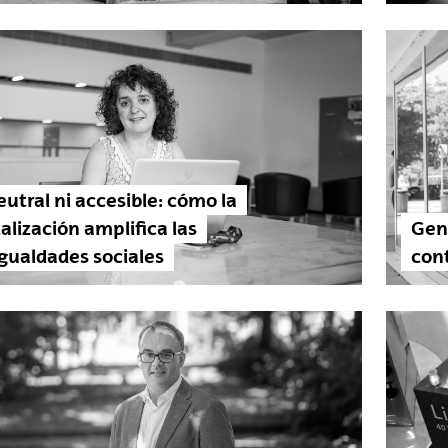
eutral ni accesible: cómo la
talización amplifica las
Gen
gualdades sociales
con