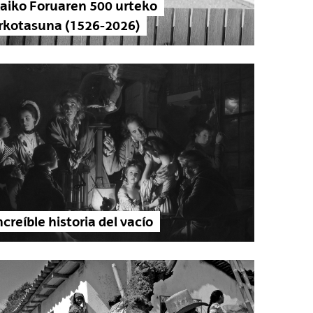
kaiko Foruaren 500 urteko
rkotasuna (1526-2026)
ncreíble historia del vacío