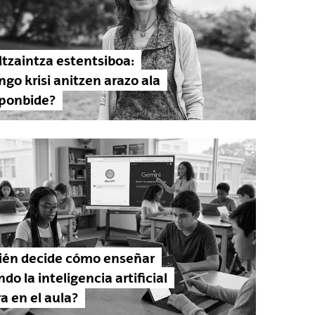
tzaintza estentsiboa:
go krisi anitzen arazo ala
ponbide?
ién decide cómo enseñar
do la inteligencia artificial
a en el aula?