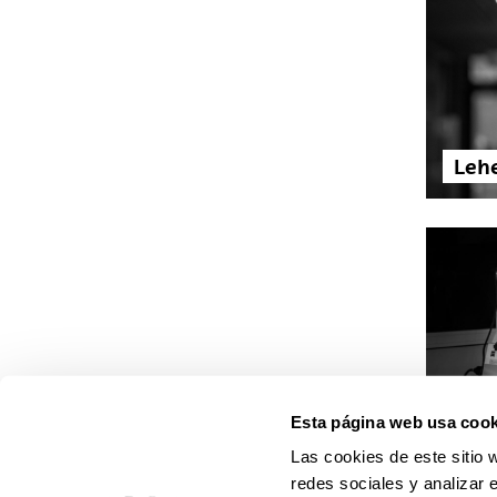
Lehe
Esta página web usa cook
El s
Las cookies de este sitio 
en l
redes sociales y analizar 