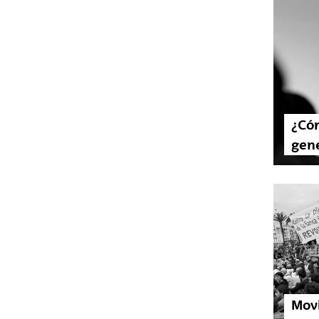
¿Cóm
gene
Movi