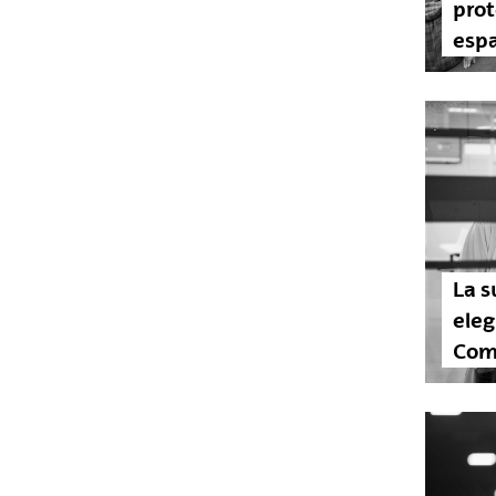
prot
esp
La s
eleg
Com