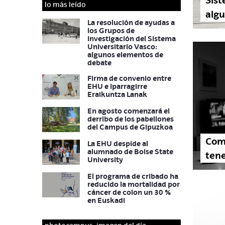
Sist
lo más leído
alg
La resolución de ayudas a
los Grupos de
Investigación del Sistema
Universitario Vasco:
algunos elementos de
debate
Firma de convenio entre
EHU e Iparragirre
Eraikuntza Lanak
En agosto comenzará el
derribo de los pabellones
del Campus de Gipuzkoa
Com
La EHU despide al
alumnado de Boise State
ten
University
El programa de cribado ha
reducido la mortalidad por
cáncer de colon un 30 %
en Euskadi