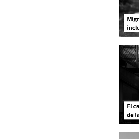
Migr
incl
El c
de l