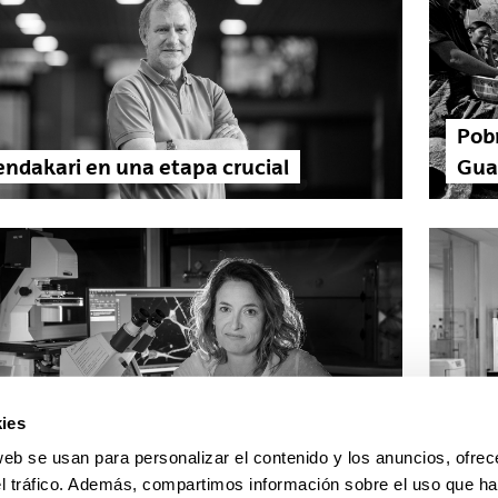
Pob
ndakari en una etapa crucial
Gua
ies
exo como variable ineludible
¿Qu
web se usan para personalizar el contenido y los anuncios, ofrec
a investigación biomédica
pued
el tráfico. Además, compartimos información sobre el uso que ha