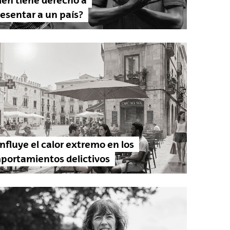
ién tiene derecho a
esentar a un país?
influye el calor extremo en los
portamientos delictivos