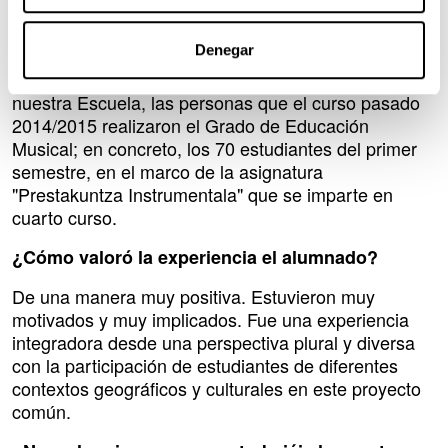
¿Quiénes participaron en el proyecto?
Denegar
Alumnas y alumnos de las cuatro universidades que
trabajamos con de manera conjunta el proyecto. En
nuestra Escuela, las personas que el curso pasado
2014/2015 realizaron el Grado de Educación
Musical; en concreto, los 70 estudiantes del primer
semestre, en el marco de la asignatura
"Prestakuntza Instrumentala" que se imparte en
cuarto curso.
¿Cómo valoró la experiencia el alumnado?
De una manera muy positiva. Estuvieron muy
motivados y muy implicados. Fue una experiencia
integradora desde una perspectiva plural y diversa
con la participación de estudiantes de diferentes
contextos geográficos y culturales en este proyecto
común.