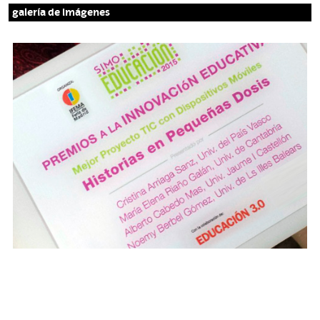
galería de imágenes
P
r
e
m
i