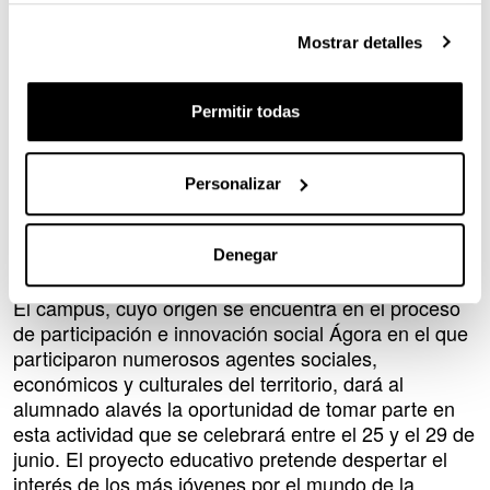
Vasco/Euskla Herriko Unibertsitatea, Egibide e
Innobasque han presentado Agora TeknoCamp, el
Mostrar detalles
campus de verano para chicos y chicas alavesas
que quieran aprender y divertirse con la ciencia y la
tecnología. Tras el éxito que supuso el lanzamiento
Permitir todas
de esta actividad en 2017, y con la incorporación de
Ikaslan Araba al proyecto, la segunda edición se
Personalizar
presenta más ambiciosa, duplicando la oferta de
plazas hasta un total de 120. Se ofertan 60 plazas
para chicas y chicos de 5º y 6º EPO y otras 60
Denegar
plazas para chicas y chicos de 1º y 2º ESO.
El campus, cuyo origen se encuentra en el proceso
de participación e innovación social Ágora en el que
participaron numerosos agentes sociales,
económicos y culturales del territorio, dará al
alumnado alavés la oportunidad de tomar parte en
esta actividad que se celebrará entre el 25 y el 29 de
junio. El proyecto educativo pretende despertar el
interés de los más jóvenes por el mundo de la