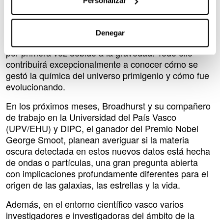
Personalizar
formaron los primeros cúmulos – filamentos,
galaxias y estrellas a partir de hidrógeno y helio -, y
seguir avanzando en el campo profundo para llegar
Denegar
al momento en el que la materia comenzó a colapsar
por primera vez debido a la gravedad. Todo ello
contribuirá excepcionalmente a conocer cómo se
gestó la química del universo primigenio y cómo fue
evolucionando.
En los próximos meses, Broadhurst y su compañero
de trabajo en la Universidad del País Vasco
(UPV/EHU) y DIPC, el ganador del Premio Nobel
George Smoot, planean averiguar si la materia
oscura detectada en estos nuevos datos está hecha
de ondas o partículas, una gran pregunta abierta
con implicaciones profundamente diferentes para el
origen de las galaxias, las estrellas y la vida.
Además, en el entorno científico vasco varios
investigadores e investigadoras del ámbito de la