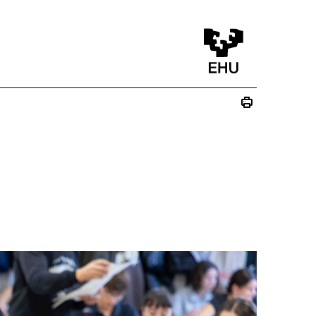
na)
va ventana)
a nueva ventana)
ico - (Abre una nueva ventana)
re una nueva ventana)