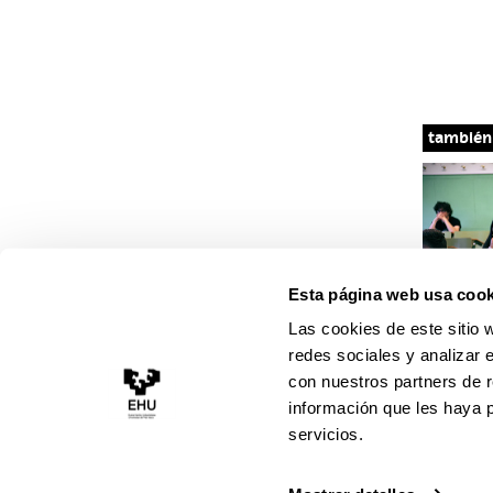
o
i
r
e
y
k
n
a
m
también 
Esta página web usa cook
NOTICI
Las cookies de este sitio 
13.0
redes sociales y analizar 
Prue
con nuestros partners de r
información que les haya 
Univ
servicios.