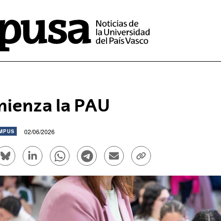
ienza la PAU
02/06/2026
MPUS
rtir en Facebook - (Abre una nueva ventana)
Compartir en Bluesky - (Abre una nueva ventana)
Compartir en Linkedin - (Abre una nueva venta
Compartir en Whatsapp - (Abre una nue
Compartir en Telegram - (Abre un
Enviar por correo electrón
Copiar enlace - (Ab