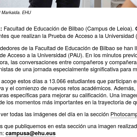
i Markaida. EHU
Facultad de Educación de Bilbao (Campus de Leioa).
:
ntes que realizan la Prueba de Acceso a la Universidad 
ededores de la Facultad de Educación de Bilbao se han l
de Acceso a la Universidad (PAU). En los minutos previo
hora, las conversaciones entre compañeros y compañeras
nistas de una jornada especialmente significativa para m
acoge estos días a 13.066 estudiantes que participan e
va y el comienzo de nuevos retos académicos. Además, 
uras específicas para mejorar su calificación. Una imag
de los momentos más importantes en la trayectoria de qu
ver todas las imágenes del día en la sección
Photocamp
s que publiquemos en esta sección una imagen realizada
ón:
campusa@ehu.eus