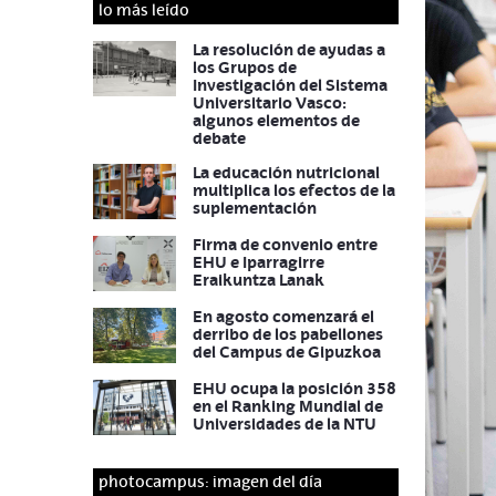
lo más leído
La resolución de ayudas a
los Grupos de
Investigación del Sistema
Universitario Vasco:
algunos elementos de
debate
La educación nutricional
multiplica los efectos de la
suplementación
Firma de convenio entre
EHU e Iparragirre
Eraikuntza Lanak
En agosto comenzará el
derribo de los pabellones
del Campus de Gipuzkoa
EHU ocupa la posición 358
en el Ranking Mundial de
Universidades de la NTU
photocampus: imagen del día