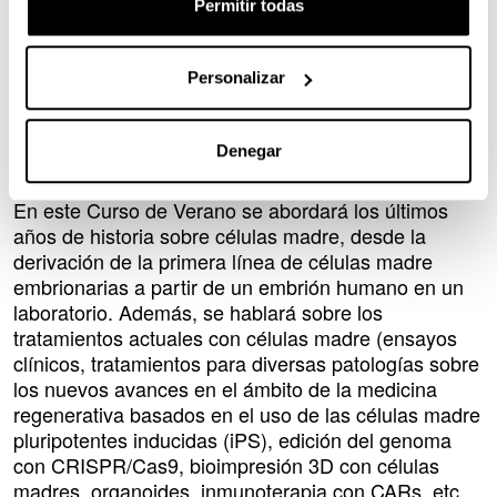
Permitir todas
Descripción
1 y 2 de julio. 'fx: Células Madre + Organoides +
Bioprinting 3D / Gene editing + Biomateriales
inteligentes = La medicina personalizada del
Personalizar
futuro'
Curso presencial en Bizkai Aretoa- UPV/EHU y
Denegar
online en directo.
En este Curso de Verano se abordará los últimos
años de historia sobre células madre, desde la
derivación de la primera línea de células madre
embrionarias a partir de un embrión humano en un
laboratorio. Además, se hablará sobre los
tratamientos actuales con células madre (ensayos
clínicos, tratamientos para diversas patologías sobre
los nuevos avances en el ámbito de la medicina
regenerativa basados en el uso de las células madre
pluripotentes inducidas (iPS), edición del genoma
con CRISPR/Cas9, bioimpresión 3D con células
madres, organoides, inmunoterapia con CARs, etc.