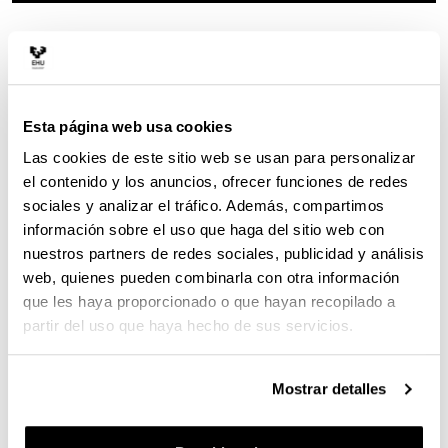
Desde:
01/07/2021
Hasta:
02/07/2021
l
Bizkaia Aretoa
u
Avenida Abandoibarra 3
. -
48009
-
Bilbao
(Bizkaia)
g
a
r
Esta página web usa cookies
Las cookies de este sitio web se usan para personalizar
el contenido y los anuncios, ofrecer funciones de redes
sociales y analizar el tráfico. Además, compartimos
información sobre el uso que haga del sitio web con
nuestros partners de redes sociales, publicidad y análisis
web, quienes pueden combinarla con otra información
que les haya proporcionado o que hayan recopilado a
partir del uso que haya hecho de sus servicios.
Mostrar detalles
Argazkia: Mikel Martinez Trespuentes. UPV/EHU