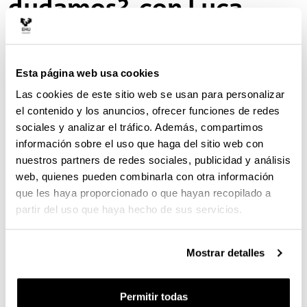
dudamos?, con Luca
Fanelli
EVENTO
Esta página web usa cookies
Las cookies de este sitio web se usan para personalizar
cuándo y dónde
el contenido y los anuncios, ofrecer funciones de redes
sociales y analizar el tráfico. Además, compartimos
07/05/2026, 19:00
información sobre el uso que haga del sitio web con
l
Biblioteca de Bidebarrieta
u
nuestros partners de redes sociales, publicidad y análisis
Bidebarrieta 4
. -
48005
-
Bilbao
(Bizkaia)
g
a
web, quienes pueden combinarla con otra información
r
Compartir en Facebook - (Abre una nueva ventana)
Compartir en Bluesky - (Abre una nueva ve
Compartir en Linkedin - (Abre una 
Compartir en Whatsapp - (A
Compartir en Telegr
Enviar por c
Copi
que les haya proporcionado o que hayan recopilado a
partir del uso que haya hecho de sus servicios.
Descripción
La Biblioteca de Bidebarrieta acoge este mes de
Mostrar detalles
mayo la vigésimo tercera edición de Matemáticas en
la vida cotidiana, un ciclo de divulgación organizado
por el Ayuntamiento de Bilbao, el Basque Center for
Permitir todas
Applied Mathematics (BCAM) y la EHU con el