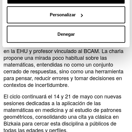
objetivo de acercar las matemáticas al público
general y mostrar su presencia en la vida diaria.
Personalizar
La programación arranca el 7 de mayo a las 19:00
horas con la conferencia “¿Por qué dudamos?
Denegar
(matemáticas, incertidumbre y decisiones)”,
impartida por Luca Fanelli, investigador Ikerbasque
en la EHU y profesor vinculado al BCAM. La charla
propone una mirada poco habitual sobre las
matemáticas, entendidas no como un conjunto
cerrado de respuestas, sino como una herramienta
para pensar, reducir errores y tomar decisiones en
contextos de incertidumbre.
El ciclo continuará el 14 y 21 de mayo con nuevas
sesiones dedicadas a la aplicación de las
matemáticas en medicina y al estudio de patrones
geométricos, consolidando una cita ya clásica en
Bizkaia para cercar esta disciplina a públicos de
todas las edades y perfiles.