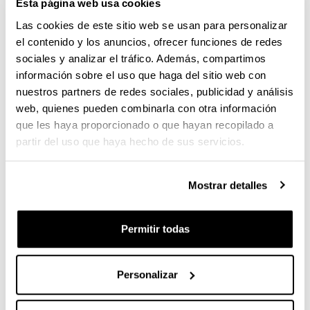
enfermedades raras en
Esta página web usa cookies
el País Vasco"
Las cookies de este sitio web se usan para personalizar
el contenido y los anuncios, ofrecer funciones de redes
sociales y analizar el tráfico. Además, compartimos
información sobre el uso que haga del sitio web con
cuándo y dónde
nuestros partners de redes sociales, publicidad y análisis
web, quienes pueden combinarla con otra información
30/03/2016
30/03/2016,
10:30
- 14:21
que les haya proporcionado o que hayan recopilado a
partir del uso que haya hecho de sus servicios.
Descripción
El miércoles, 30 de marzo, a las 10:30, en la sala
Elhuyar de Bizkaia Aretoa de la UPV/EHU
se llevará a cabo una
(Abandoibarra, 3. Bilbao)
Mostrar detalles
rueda de prensa para la presentación del libro "La
innovación escolar desde la perspectiva de personas
Permitir todas
con enfermedades raras en el País Vasco".
En la rueda de prensa participaran miembros de la
Federación Española de Enfermedades Raras
Personalizar
(FEDER) y del equipo de investigación INKLUNI del
departamento de Didáctica y Organización Escolar