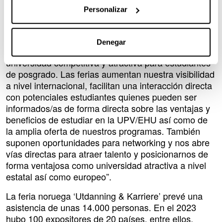
En palabras de la vicerrectora de Euskera, Cultura e
Personalizar
Internacionalización de la UPV/EHU, Junkal
Gutierrez, “participar en ferias educativas
internacionales es una estrategia efectiva para
Denegar
darnos a conocer a nivel internacional como una
universidad competitiva y atractiva para estudiantes
de posgrado. Las ferias aumentan nuestra visibilidad
a nivel internacional, facilitan una interacción directa
con potenciales estudiantes quienes pueden ser
informados/as de forma directa sobre las ventajas y
beneficios de estudiar en la UPV/EHU así como de
la amplia oferta de nuestros programas. También
suponen oportunidades para networking y nos abre
vías directas para atraer talento y posicionarnos de
forma ventajosa como universidad atractiva a nivel
estatal así como europeo”.
La feria noruega ‘Utdanning & Karriere’ prevé una
asistencia de unas 14.000 personas. En el 2023
hubo 100 expositores de 20 países, entre ellos,