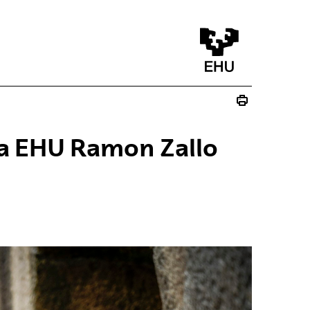
 la EHU Ramon Zallo
na)
va ventana)
a nueva ventana)
ico - (Abre una nueva ventana)
re una nueva ventana)