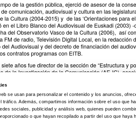
ampo de la gestión pública, ejerció de asesor de la cons
de comunicación, audiovisual y cultura en las legislatur
e la Cultura (2004-2015) y de las ‘Orientaciones para el
ó en el Libro Blanco del Audiovisual de Euskadi (2003) -
ha del Observatorio Vasco de la Cultura (2006), así com
 a FM de radio, Televisión Digital Local, en la redacció
 del Audiovisual y del decreto de financiación del audio
los contratos programas con EITB.
siete años fue director de la sección de “Estructura y p
a de la Investigación de la Comunicación (AE-IC), asoc
 presidente de la sección de España de la Unión Latina 
ación y la Cultura (ULEPICC). El pasado 5 de noviembre
ies
ión Vasca de Periodistas y del Colegio Vasco de Periodi
web se usan para personalizar el contenido y los anuncios, ofrec
el tráfico. Además, compartimos información sobre el uso que ha
edida tendrá lugar mañana, 31 de marzo de 17:00 a 19:0
edes sociales, publicidad y análisis web, quienes pueden combin
proporcionado o que hayan recopilado a partir del uso que haya