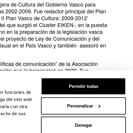
ejera de Cultura del Gobierno Vasco para
as 2002-2009. Fue redactor principal del Plan
 II Plan Vasco de Cultura: 2009-2012’
del que surgió el Cluster EIKEN-, en la puesta
o en la preparación de la legislación vasca
n del proyecto de Ley de Comunicación y del
visual en el País Vasco y también asesoró en
olíticas de comunicación” de la Asociación
iación que le homenajeó en 2020. Fue
de Economía Política de la Información, la
 de 2025 recibió el premio de honor del la
Permitir todas
stas.
er funciones de
ga del sitio web
0 en el tanatorio Uribe de Gernika-Lumo.
Personalizar
arla con otra
 hecho de sus
Denegar