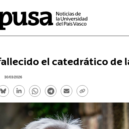
fallecido el catedrático de
30/03/2026
rtir en Facebook - (Abre una nueva ventana)
Compartir en Bluesky - (Abre una nueva ventana)
Compartir en Linkedin - (Abre una nueva venta
Compartir en Whatsapp - (Abre una nue
Compartir en Telegram - (Abre un
Enviar por correo electrón
Copiar enlace - (Ab