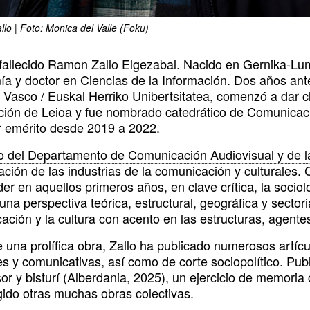
lo | Foto: Monica del Valle (Foku)
fallecido Ramon Zallo Elgezabal. Nacido en Gernika-Lu
a y doctor en Ciencias de la Información. Dos años ante
s Vasco / Euskal Herriko Unibertsitatea, comenzó a dar c
ción de Leioa y fue nombrado catedrático de Comunicac
r emérito desde 2019 a 2022.
 del Departamento de Comunicación Audiovisual y de l
gación de las industrias de la comunicación y culturales
er en aquellos primeros años, en clave crítica, la sociol
una perspectiva teórica, estructural, geográfica y secto
ción y la cultura con acento en las estructuras, agentes 
 una prolífica obra, Zallo ha publicado numerosos artícu
es y comunicativas, así como de corte sociopolítico. Pub
or y bisturí (Alberdania, 2025), un ejercicio de memoria c
gido otras muchas obras colectivas.