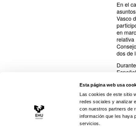
o
i
r
e
y
En el c
asuntos 
k
n
a
Vasco d
m
particip
en marc
relativa
Consejo
dos de 
Durante 
Español
también
Comunic
Esta página web usa cook
Asociac
Las cookies de este sitio 
redes sociales y analizar 
La desp
con nuestros partners de r
información que les haya 
servicios.