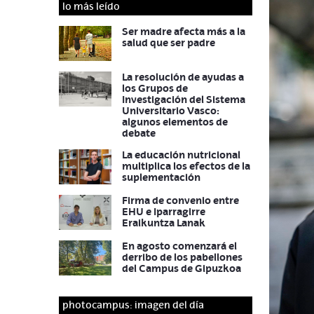
lo más leído
Ser madre afecta más a la
salud que ser padre
La resolución de ayudas a
los Grupos de
Investigación del Sistema
Universitario Vasco:
algunos elementos de
debate
La educación nutricional
multiplica los efectos de la
suplementación
Firma de convenio entre
EHU e Iparragirre
Eraikuntza Lanak
En agosto comenzará el
derribo de los pabellones
del Campus de Gipuzkoa
photocampus: imagen del día