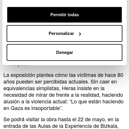
Utilizando el vocablo acuñado por el pensador
Permitir todas
Walter Benjamin, consisten en obras ‘Denkbilder’,
“imágenes que piensan”. En ellas, el artista no solo
revisita el pasado, sino que establece un puente
Personalizar
visual con el presente, concretamente con la
violencia en Gaza. Y que se piensan bajo su
condición de imágenes. Es un pintor de ideas. No
Denegar
busca conmover ni agitar, sino entender, comunicar
e interpelar.
La exposición plantea cómo las víctimas de hace 80
años pueden ser percibidas actuales. Sin caer en
equivalencias simplistas, Heras insiste en la
necesidad de mirar de frente a la realidad, haciendo
alusión a la violencia actual: “Lo que están haciendo
en Gaza es insoportable”.
Se podrá visitar la obra hasta el 22 de mayo, en la
entrada de las Aulas de la Experiencia de Bizkaia,