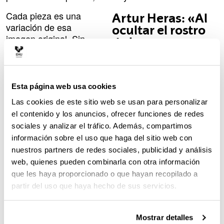
Cada pieza es una
Artur Heras: «Al
variación de esa
ocultar el rostro
imagen original. Sin
de los seres
fondo definido y con un
humanos, se
horizonte atravesado
convierte en una
siempre por el alambre
imagen
de espino, los dibujos
Esta página web usa cookies
atemporal, una
evolucionan desde
imagen útil,
Las cookies de este sitio web se usan para personalizar
representaciones más
desde el punto de
el contenido y los anuncios, ofrecer funciones de redes
fieles a la original hasta
vista simbológico,
sociales y analizar el tráfico. Además, compartimos
composiciones más
para muchas
información sobre el uso que haga del sitio web con
intervenidas, cargadas
épocas»
nuestros partners de redes sociales, publicidad y análisis
de elementos gráficos y
web, quienes pueden combinarla con otra información
textos. No hay una
que les haya proporcionado o que hayan recopilado a
cronología explícita,
pero sí una evolución. El alambre de espino actúa
partir del uso que haya hecho de sus servicios.
como hilo conductor de toda la exposición, y el
artista incorpora versos de poetas como Mahmud
Mostrar detalles
Darwish o Rafael Alberti.