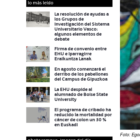
lo más leído
La resolución de ayudas a
los Grupos de
Investigación del Sistema
Universitario Vasco:
algunos elementos de
debate
Firma de convenio entre
EHU e Iparragirre
Eraikuntza Lanak
En agosto comenzará el
derribo de los pabellones
del Campus de Gipuzkoa
La EHU despide al
alumnado de Boise State
University
El programa de cribado ha
reducido la mortalidad por
cáncer de colon un 30 %
en Euskadi
Foto: Ego