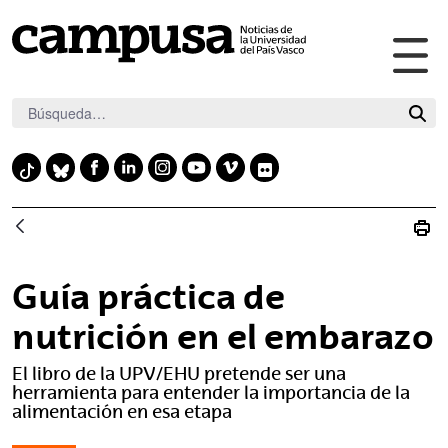
Abr
Saltar al contenido principal
me
pri
F
L
I
Y
V
F
T
B
a
i
n
o
i
l
i
l
c
n
s
u
m
i
k
u
e
k
t
t
e
c
t
e
b
e
a
u
o
k
o
s
Guía práctica de
o
d
g
b
r
k
k
o
i
r
e
nutrición en el embarazo
y
k
n
a
El libro de la UPV/EHU pretende ser una
m
herramienta para entender la importancia de la
alimentación en esa etapa