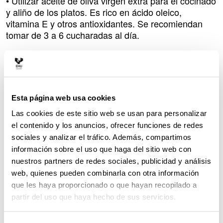
• Utilizar aceite de oliva virgen extra para el cocinado
y aliño de los platos. Es rico en ácido oleico,
vitamina E y otros antioxidantes. Se recomiendan
tomar de 3 a 6 cucharadas al día.
• Utilizar sal yodada en la preparación de las
comidas.
• Mantener una correcta hidratación mediante la
ingesta de agua, infusiones, sopas o caldos, siendo
Esta página web usa cookies
recomendable consumir aproximadamente dos litros
Las cookies de este sitio web se usan para personalizar
diarios, evitando el consumo de bebidas azucaradas,
el contenido y los anuncios, ofrecer funciones de redes
gaseosas o zumos artificiales.
sociales y analizar el tráfico. Además, compartimos
información sobre el uso que haga del sitio web con
nuestros partners de redes sociales, publicidad y análisis
Otras consideraciones
web, quienes pueden combinarla con otra información
Hay que evitar el consumo de alcohol, tabaco y
que les haya proporcionado o que hayan recopilado a
cafeína durante el embarazo, ya que puede causar
partir del uso que haya hecho de sus servicios.
defectos en el desarrollo fetal, prematuridad, retraso
en el crecimiento y daño cerebral; en los casos más