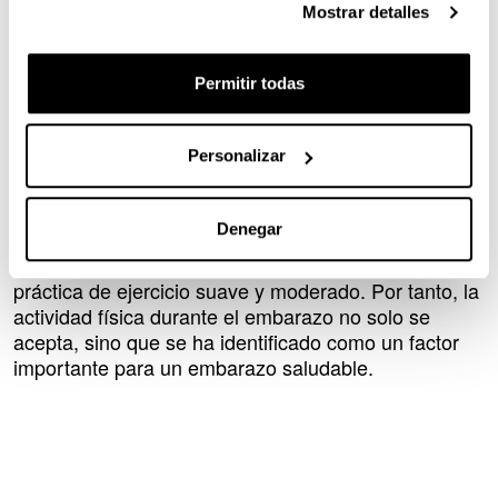
severos, el recién nacido puede llegar a padecer
Mostrar detalles
síntomas de abstinencia.
En cuanto a la actividad física durante el embarazo,
Permitir todas
durante mucho tiempo, el ejercicio físico fue una
actividad desaconsejada en mujeres gestantes, ya
Personalizar
que se asociaba de forma errónea con un mayor
riesgo de complicaciones para la salud del bebé. Sin
embargo, y de acuerdo con los estudios realizados
Denegar
en los últimos años, en mujeres embarazadas sanas
no existen efectos adversos resultantes de la
práctica de ejercicio suave y moderado. Por tanto, la
actividad física durante el embarazo no solo se
acepta, sino que se ha identificado como un factor
importante para un embarazo saludable.